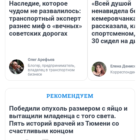
Наследие, которое
«Всей душой
чудом не развалилось:
ненавидела бег
транспортный эксперт
кемеровчанка
разнес миф о «вечных»
рассказала, ка
советских дорогах
спортсменом, е
30 сидел на ди
Олег Арефьев
Блогер, предприниматель,
Елена Денисов
владелец в транспортном
Корреспондент 
бизнесе
РЕКОМЕНДУЕМ
Победили опухоль размером с яйцо и
вытащили младенца с того света.
Пять историй врачей из Тюмени со
счастливым концом