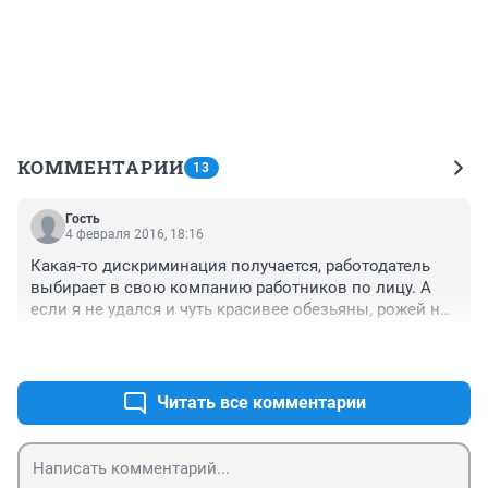
КОММЕНТАРИИ
13
Гость
4 февраля 2016, 18:16
Какая-то дискриминация получается, работодатель 
выбирает в свою компанию работников по лицу. А 
если я не удался и чуть красивее обезьяны, рожей не 
вышел - не видать мне работы ?

+34
–9
Где логика ?

Вакансий да, много становится, где требование 
обязательное, к резюме фото свое приложить. 
Читать все комментарии
Кастинг да и только...