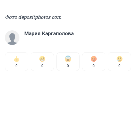
Фото depositphotos.com
Мария Каргаполова
0
0
0
0
0