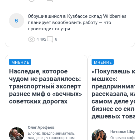
Обрушившийся в Кузбассе склад Wildberries
5
планирует возобновить работу — что
происходит внутри
4 492
8
МНЕНИЕ
МНЕНИЕ
Наследие, которое
«Покупаешь ко
чудом не развалилось:
мешке»:
транспортный эксперт
предпринимат
разнес миф о «вечных»
рассказала, как
советских дорогах
самом деле ус
бизнес со скл
дешевых това
Олег Арефьев
Наталья Шорох
Блогер, предприниматель,
владелец в транспортном
Открыла кофейн