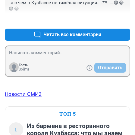
..а с чем в Кузбассе не тяжёлая ситуация....??!.....😂😂
😂😂

при ЭТОМ....?!!! рукаВОДИТЬеле.....??!
+0
–0
Читать все комментарии
Гость
Отправить
Войти
Новости СМИ2
ТОП 5
Из бармена в ресторанного
1
короля Кузбасса: что мы знаем