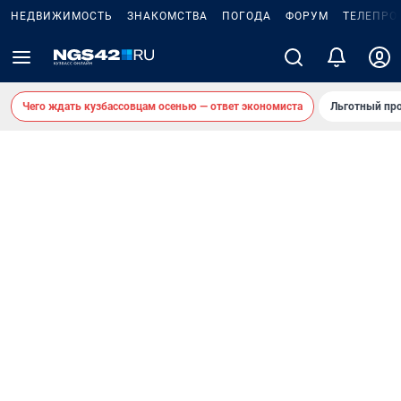
НЕДВИЖИМОСТЬ
ЗНАКОМСТВА
ПОГОДА
ФОРУМ
ТЕЛЕПРО
Чего ждать кузбассовцам осенью — ответ экономиста
Льготный про