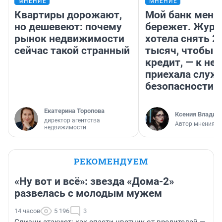
МНЕНИЕ
МНЕНИЕ
Квартиры дорожают,
Мой банк меня
но дешевеют: почему
бережет. Журн
рынок недвижимости
хотела снять 2
сейчас такой странный
тысяч, чтобы п
кредит, — к не
приехала служ
безопасности
Екатерина Торопова
Ксения Владим
директор агентства
Автор мнения
недвижимости
РЕКОМЕНДУЕМ
«Ну вот и всё»: звезда «Дома-2»
развелась с молодым мужем
14 часов
5 196
3