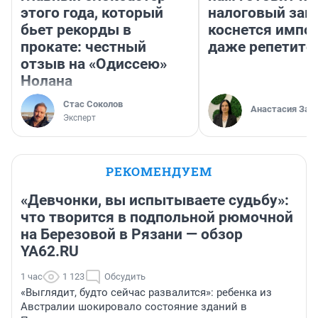
этого года, который
налоговый зако
бьет рекорды в
коснется импор
прокате: честный
даже репетито
отзыв на «Одиссею»
Нолана
Стас Соколов
Анастасия Зав
Эксперт
РЕКОМЕНДУЕМ
«Девчонки, вы испытываете судьбу»:
что творится в подпольной рюмочной
на Березовой в Рязани — обзор
YA62.RU
1 час
1 123
Обсудить
«Выглядит, будто сейчас развалится»: ребенка из
Австралии шокировало состояние зданий в