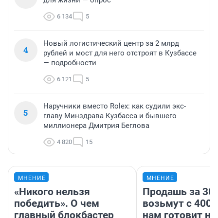
для жизни — опрос
6 134
5
Новый логистический центр за 2 млрд
4
рублей и мост для него отстроят в Кузбассе
— подробности
6 121
5
Наручники вместо Rolex: как судили экс-
5
главу Минздрава Кузбасса и бывшего
миллионера Дмитрия Беглова
4 820
15
МНЕНИЕ
МНЕНИЕ
«Никого нельзя
Продашь за 300
победить». О чем
возьмут с 4000
главный блокбастер
нам готовит н