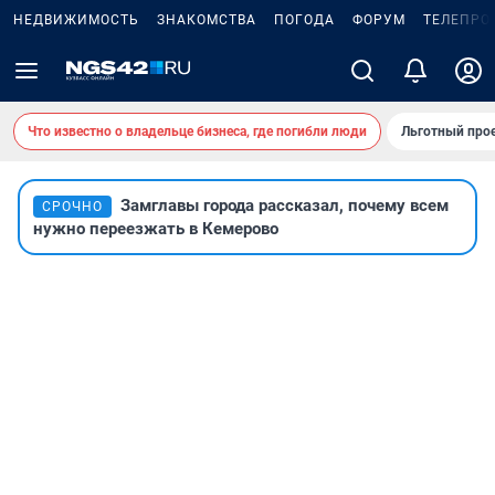
НЕДВИЖИМОСТЬ
ЗНАКОМСТВА
ПОГОДА
ФОРУМ
ТЕЛЕПРО
Что известно о владельце бизнеса, где погибли люди
Льготный прое
Замглавы города рассказал, почему всем
СРОЧНО
нужно переезжать в Кемерово