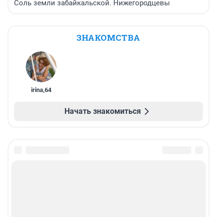
«Ну вот и всё»: звезда «Дома-2» развелась с
молодым мужем
Соль земли забайкальской. Нижегородцевы
ЗНАКОМСТВА
irina
,
64
Начать знакомиться