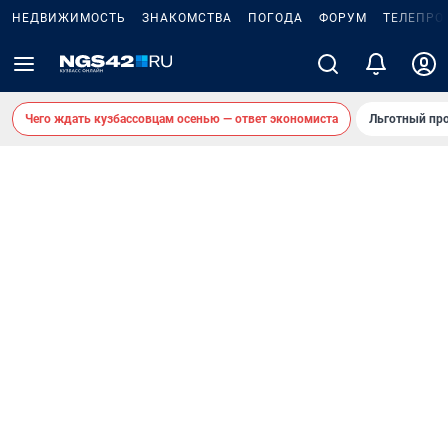
НЕДВИЖИМОСТЬ
ЗНАКОМСТВА
ПОГОДА
ФОРУМ
ТЕЛЕПРО
Чего ждать кузбассовцам осенью — ответ экономиста
Льготный про