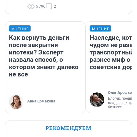
5 796
2
МНЕНИЕ
МНЕНИЕ
Как вернуть деньги
Наследие, кото
после закрытия
чудом не разва
ипотеки? Эксперт
транспортный 
назвала способ, о
разнес миф о 
котором знают далеко
советских доро
не все
Олег Арефьев
Блогер, предпри
Анна Ермакова
владелец в тра
бизнесе
РЕКОМЕНДУЕМ