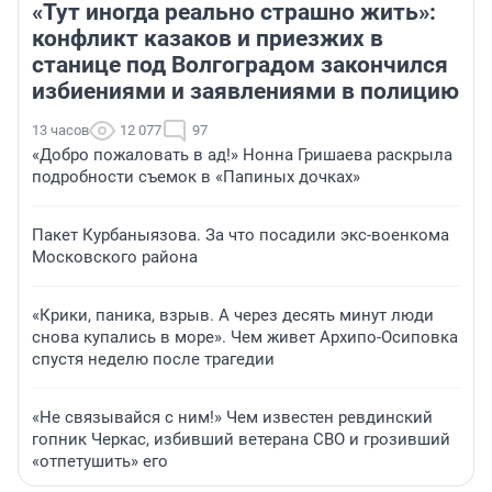
«Тут иногда реально страшно жить»:
конфликт казаков и приезжих в
станице под Волгоградом закончился
избиениями и заявлениями в полицию
13 часов
12 077
97
«Добро пожаловать в ад!» Нонна Гришаева раскрыла
подробности съемок в «Папиных дочках»
Пакет Курбаныязова. За что посадили экс-военкома
Московского района
«Крики, паника, взрыв. А через десять минут люди
снова купались в море». Чем живет Архипо-Осиповка
спустя неделю после трагедии
«Не связывайся с ним!» Чем известен ревдинский
гопник Черкас, избивший ветерана СВО и грозивший
«отпетушить» его