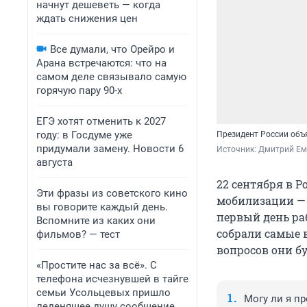
начнут дешеветь — когда
ждать снижения цен
Все думали, что Орейро и
Арана встречаются: что на
самом деле связывало самую
горячую пару 90-х
ЕГЭ хотят отменить к 2027
году: в Госдуме уже
Президент России объ
придумали замену. Новости 6
Источник: 
Дмитрий Ем
августа
22 сентября в Р
Эти фразы из советского кино
мобилизации — 
вы говорите каждый день.
первый день ра
Вспомните из каких они
собрали самые 
фильмов? — тест
вопросов они б
«Простите нас за всё». С
телефона исчезнувшей в тайге
семьи Усольцевых пришло
Могу ли я п
леденящее душу сообщение