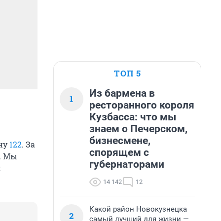
ТОП 5
Из бармена в
1
ресторанного короля
Кузбасса: что мы
знаем о Печерском,
бизнесмене,
ону
122
. За
спорящем с
. Мы
губернаторами
х
14 142
12
Какой район Новокузнецка
2
самый лучший для жизни —