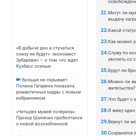
освобождени
Могут ли му
выдачу загр
Какой стату
Как можно у
«В добыче дно и стучаться
Служу по кон
снизу не будут»: экономист
уволить со 
Зубаревич — о том, что ждет
Кузбасс осенью
Будут ли бр
Больше не скрывает:
Можно ли жит
Полина Гагарина показала
жительства?
романтичные кадры с новым
избранником
Что будет с
Я живу один
«Четырех мужей потеряла»:
Прохор Шаляпин проболтался
Вернут ли м
о новой возлюбленной
Сохранятся 