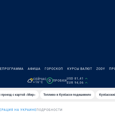
ЛЕПРОГРАММА
АФИША
ГОРОСКОП
КУРСЫ ВАЛЮТ
ZODY
ПР
USD 81,41
СЕЙЧАС
0
ПРОБКИ
+16°C
EUR 94,06
 проезд с картой «Мир»
Топливо в Кузбассе подешевело
Кузбасски
ЕРАЦИЯ НА УКРАИНЕ
ПОДРОБНОСТИ