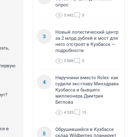
опрос
5 942
5
Новый логистический центр
3
за 2 млрд рублей и мост для
него отстроят в Кузбассе —
ать,
подробности
5 888
5
 первую
Наручники вместо Rolex: как
4
судили экс-главу Минздрава
Кузбасса и бывшего
рут?
миллионера Дмитрия
Беглова
4 535
15
ся в
Обрушившийся в Кузбассе
5
склад Wildberries планирует