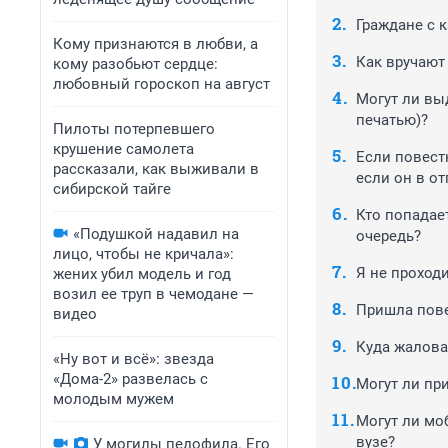
Граждане с 
Кому признаются в любви, а
Как вручают
кому разобьют сердце:
любовный гороскоп на август
Могут ли вы
печатью)?
Пилоты потерпевшего
крушение самолета
Если повестк
рассказали, как выживали в
если он в от
сибирской тайге
Кто попадае
«Подушкой надавил на
очередь?
лицо, чтобы не кричала»:
Я не проход
жених убил модель и год
возил ее труп в чемодане —
Пришла повес
видео
Куда жаловат
«Ну вот и всё»: звезда
«Дома-2» развелась с
Могут ли пр
молодым мужем
Могут ли мо
вузе?
У могилы педофила. Его