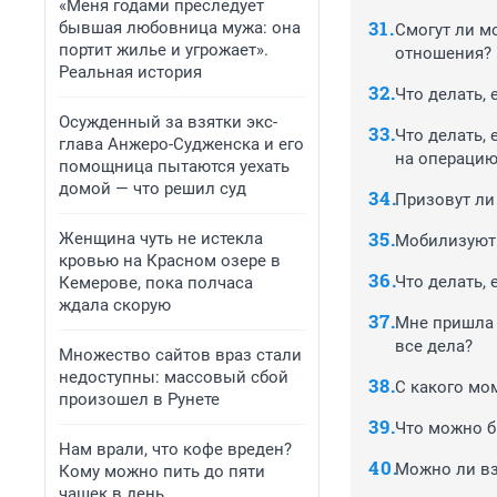
«Меня годами преследует
бывшая любовница мужа: она
Смогут ли м
портит жилье и угрожает».
отношения?
Реальная история
Что делать,
Осужденный за взятки экс-
Что делать,
глава Анжеро-Судженска и его
на операцию
помощница пытаются уехать
домой — что решил суд
Призовут ли
Женщина чуть не истекла
Мобилизуют 
кровью на Красном озере в
Что делать,
Кемерове, пока полчаса
ждала скорую
Мне пришла 
все дела?
Множество сайтов враз стали
недоступны: массовый сбой
С какого мо
произошел в Рунете
Что можно б
Нам врали, что кофе вреден?
Можно ли вз
Кому можно пить до пяти
чашек в день