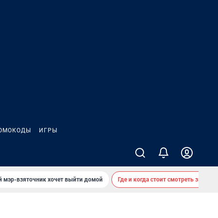
ОМОКОДЫ
ИГРЫ
й мэр-взяточник хочет выйти домой
Где и когда стоит смотреть звездоп