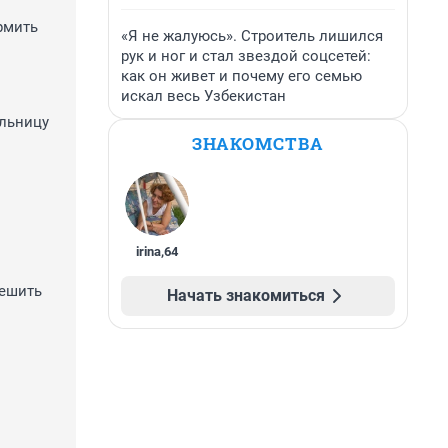
рмить
«Я не жалуюсь». Строитель лишился
рук и ног и стал звездой соцсетей:
как он живет и почему его семью
искал весь Узбекистан
ольницу
ЗНАКОМСТВА
irina
,
64
решить
Начать знакомиться