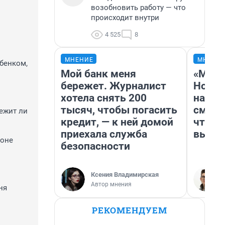
возобновить работу — что
происходит внутри
4 525
8
МНЕНИЕ
МНЕНИ
ебенком,
Мой банк меня
«Мы в
бережет. Журналист
Нолан
хотела снять 200
настр
тысяч, чтобы погасить
смотр
лежит ли
кредит, — к ней домой
чтобы
приехала служба
выгля
зоне
безопасности
Ксения Владимирская
Автор мнения
ня
РЕКОМЕНДУЕМ