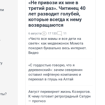
«Не привози их мне в
третий раз». Читинец 40
 ли
лет разводит голубей,
которые всегда к нему
?
возвращаются
6 августа
17 133
11
«Чисто все мамы и все дети на
т
свете»: как медвежонок Момота
покорил буквально весь интернет.
Видео
ту
«С гордостью говорю, что я
деревенский»: зачем северянин
оставил нефтяную компанию и
переехал в глушь на Алтай
Август перевернет жизнь Козерогов.
еты?
К чему готовит ретроградный Сатурн
— прогноз