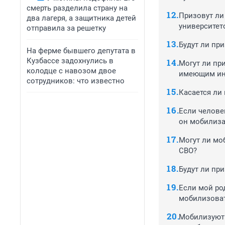
смерть разделила страну на
Призовут ли
два лагеря, а защитника детей
университет
отправила за решетку
Будут ли пр
На ферме бывшего депутата в
Кузбассе задохнулись в
Могут ли пр
колодце с навозом двое
имеющим ин
сотрудников: что известно
Касается ли
Если челове
он мобилиз
Могут ли моб
СВО?
Будут ли пр
Если мой ро
мобилизоват
Мобилизуют 