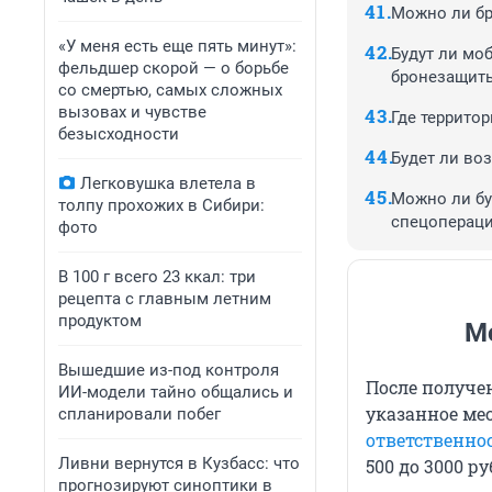
Можно ли бр
«У меня есть еще пять минут»:
Будут ли мо
фельдшер скорой — о борьбе
бронезащит
со смертью, самых сложных
вызовах и чувстве
Где террито
безысходности
Будет ли во
Легковушка влетела в
Можно ли бу
толпу прохожих в Сибири:
спецоперац
фото
В 100 г всего 23 ккал: три
рецепта с главным летним
продуктом
М
Вышедшие из-под контроля
После получе
ИИ-модели тайно общались и
указанное ме
спланировали побег
ответственно
Ливни вернутся в Кузбасс: что
500 до 3000 ру
прогнозируют синоптики в