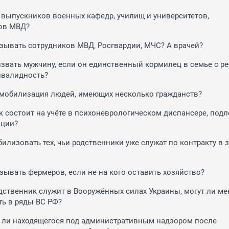
 выпускников военных кафедр, училищ и университетов,
ов МВД?
изывать сотрудников МВД, Росгвардии, МЧС? А врачей?
извать мужчину, если он единственный кормилец в семье с р
валидность?
 мобилизация людей, имеющих несколько гражданств?
к состоит на учёте в психоневрологическом диспансере, под
ации?
илизовать тех, чьи родственники уже служат по контракту в 
изывать фермеров, если не на кого оставить хозяйство?
дственник служит в Вооружённых силах Украины, могут ли ме
ь в ряды ВС РФ?
ли находящегося под административным надзором после