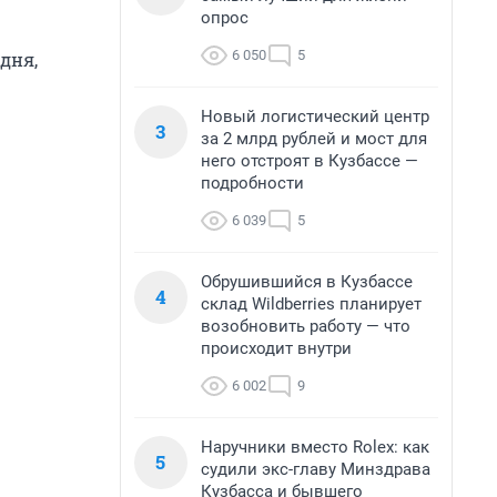
опрос
6 050
5
дня,
Новый логистический центр
3
за 2 млрд рублей и мост для
него отстроят в Кузбассе —
подробности
6 039
5
Обрушившийся в Кузбассе
4
склад Wildberries планирует
возобновить работу — что
происходит внутри
6 002
9
Наручники вместо Rolex: как
5
судили экс-главу Минздрава
Кузбасса и бывшего