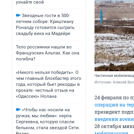
узнайте свой
Звездные гости в 500-
летнем соборе: Криштиану
Роналду готовится сыграть
свадьбу века на Мадейре
Тело россиянки нашли во
Французских Альпах. Как она
погибла?
«Никого нельзя победить». О
Частичная мобилизац
чем главный блокбастер этого
Источник: 
Алексей Вол
года, который бьет рекорды в
прокате: честный отзыв на
«Одиссею» Нолана
24 февраля по 
операция на т
«Чтобы нас носили на
президент под
ручках, мы любим»: нерпа
введении военн
Сергеевна, которую спасли
28 октября мин
бельком, стала звездой Сети.
мобилизации
.
Видео