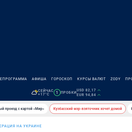
ЛЕПРОГРАММА
АФИША
ГОРОСКОП
КУРСЫ ВАЛЮТ
ZODY
ПР
USD 82,17
СЕЙЧАС
1
ПРОБКИ
+17°C
EUR 94,84
ый проезд с картой «Мир»
Кузбасский мэр-взяточник хочет домой
ЕРАЦИЯ НА УКРАИНЕ