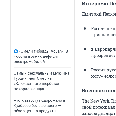
Интервью Пе
Дмитрий Песков 
Россия не 
признавшег
в Европарл
«Смели гибриды Voyah». В
прозрение»
России возник дефицит
электромобилей
Россия руко
Самый сексуальный мужчина
ногу», если
Турции: чем Омер из
«Клюквенного щербета»
покорил женщин
Внешняя пол
Что к августу подорожало в
The New York T
Кузбассе больше всего —
свой потенциал
обзор цен на продукты
запасы двадцат