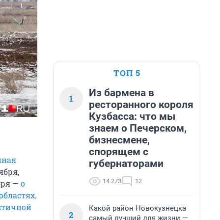
ТОП 5
Из бармена в
1
ресторанного короля
Кузбасса: что мы
знаем о Печерском,
бизнесмене,
спорящем с
нная
губернаторами
ября,
14 273
12
ября —
о
областях
.
стичной
Какой район Новокузнецка
2
самый лучший для жизни —