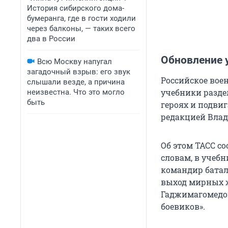
История сибирского дома-
бумеранга, где в гости ходили
через балконы, — таких всего
два в России
Обновление 
Всю Москву напугал
загадочный взрыв: его звук
Российское вое
слышали везде, а причина
учебники раздел
неизвестна. Что это могло
быть
героях и подви
редакцией Вла
Об этом ТАСС с
словам, в учебн
командир батал
выход мирных ж
Гаджимагомедов
боевиков».