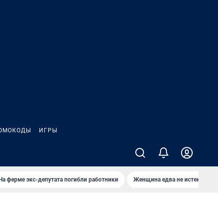
ОМОКОДЫ
ИГРЫ
На ферме экс-депутата погибли работники
Женщина едва не истекла кро