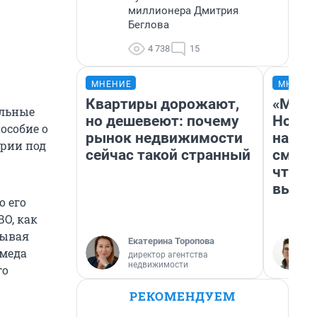
миллионера Дмитрия
Беглова
4 738
15
МНЕНИЕ
МНЕНИ
Квартиры дорожают,
«Мы в
ольные
но дешевеют: почему
Нолан
особие о
рынок недвижимости
настр
ории под
сейчас такой странный
смотр
чтобы
выгля
о его
ВО, как
рывая
Екатерина Торопова
омеда
директор агентства
недвижимости
го
РЕКОМЕНДУЕМ