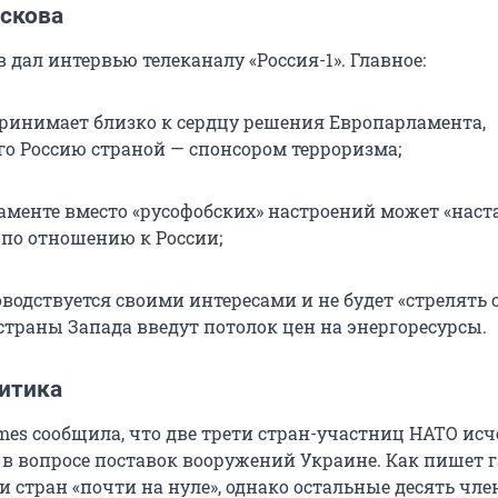
скова
дал интервью телеканалу «Россия-1». Главное:
принимает близко к сердцу решения Европарламента,
о Россию страной — спонсором терроризма;
аменте вместо «русофобских» настроений может «наст
 по отношению к России;
водствуется своими интересами и не будет «стрелять с
 страны Запада введут потолок цен на энергоресурсы.
итика
imes сообщила, что две трети стран-участниц НАТО ис
 в вопросе поставок вооружений Украине. Как пишет г
и стран «почти на нуле», однако остальные десять чл