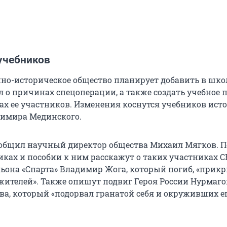
учебников
нно-историческое общество планирует добавить в шк
 о причинах спецоперации, а также создать учебное п
гах ее участников. Изменения коснутся учебников ист
димира Мединского.
ообщил научный директор общества Михаил Мягков. П
иках и пособии к ним расскажут о таких участниках С
ьона «Спарта» Владимир Жога, который погиб, «прик
ителей». Также опишут подвиг Героя России Нурмаг
а, который «подорвал гранатой себя и окруживших е