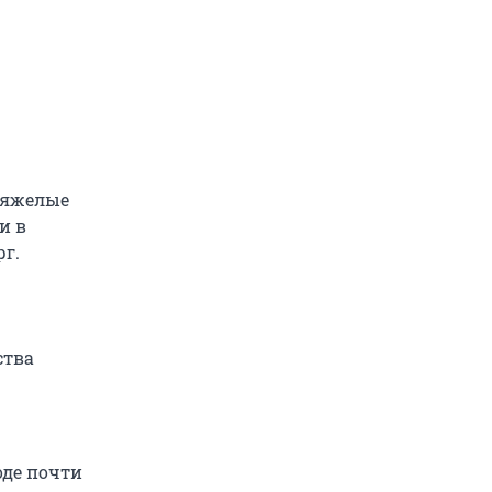
тяжелые
и в
рг.
ства
оде почти