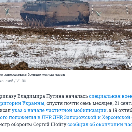
ия завершилась больше месяца назад
хонский / V1.RU
приказу Владимира Путина началась
специальная вое
ерритории Украины
, спустя почти семь месяцев, 21 сент
писал
указ о начале частичной мобилизации
, а 19 окт
ого положения в ЛНР, ДНР, Запорожской и Херсонской 
истр обороны Сергей Шойгу
сообщил об окончании ча