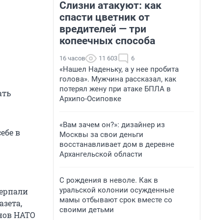
Слизни атакуют: как
спасти цветник от
вредителей — три
копеечных способа
16 часов
11 603
6
«Нашел Наденьку, а у нее пробита
голова». Мужчина рассказал, как
потерял жену при атаке БПЛА в
ать
Архипо-Осиповке
«Вам зачем он?»: дизайнер из
ебе в
Москвы за свои деньги
восстанавливает дом в деревне
Архангельской области
С рождения в неволе. Как в
уральской колонии осужденные
черпали
мамы отбывают срок вместе со
азета,
своими детьми
енов НАТО