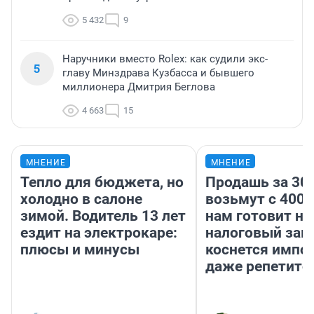
5 432
9
Наручники вместо Rolex: как судили экс-
5
главу Минздрава Кузбасса и бывшего
миллионера Дмитрия Беглова
4 663
15
МНЕНИЕ
МНЕНИЕ
Тепло для бюджета, но
Продашь за 300
холодно в салоне
возьмут с 4000
зимой. Водитель 13 лет
нам готовит н
ездит на электрокаре:
налоговый зако
плюсы и минусы
коснется импор
даже репетито