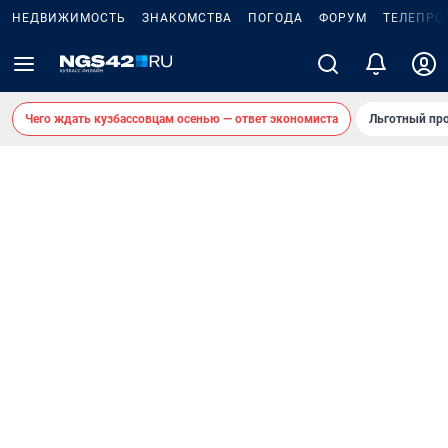
НЕДВИЖИМОСТЬ
ЗНАКОМСТВА
ПОГОДА
ФОРУМ
ТЕЛЕПРО
Чего ждать кузбассовцам осенью — ответ экономиста
Льготный про