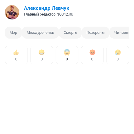
Александр Левчук
Главный редактор NGS42.RU
Мэр
Междуреченск
Смерть
Похороны
Чиновник
0
0
0
0
0