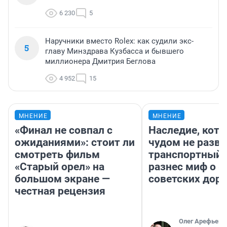
6 230
5
Наручники вместо Rolex: как судили экс-
5
главу Минздрава Кузбасса и бывшего
миллионера Дмитрия Беглова
4 952
15
МНЕНИЕ
МНЕНИЕ
«Финал не совпал с
Наследие, кото
ожиданиями»: стоит ли
чудом не разва
смотреть фильм
транспортный 
«Старый орел» на
разнес миф о 
большом экране —
советских доро
честная рецензия
Олег Арефьев