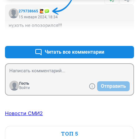
+0
–0
279738665
15 января 2024, 18:34
ну,хоть не опозорился!!!
+0
–0
Читать все комментарии
Гость
Отправить
Войти
Новости СМИ2
ТОП 5