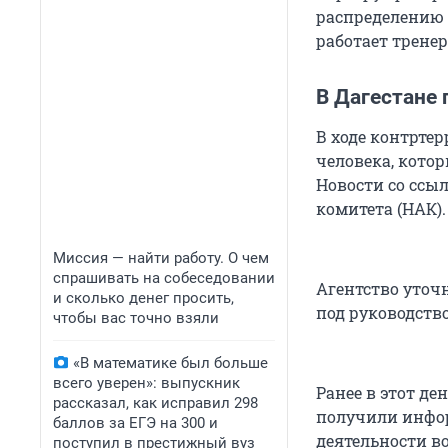
распределению 
работает тренер
В Дагестане
В ходе контрте
человека, кото
Новости со ссы
комитета (НАК).
Миссия — найти работу. О чем
спрашивать на собеседовании
Агентство уточ
и сколько денег просить,
под руководств
чтобы вас точно взяли
«В математике был больше
всего уверен»: выпускник
Ранее в этот де
рассказал, как исправил 298
получили инфо
баллов за ЕГЭ на 300 и
деятельности в
поступил в престижный вуз