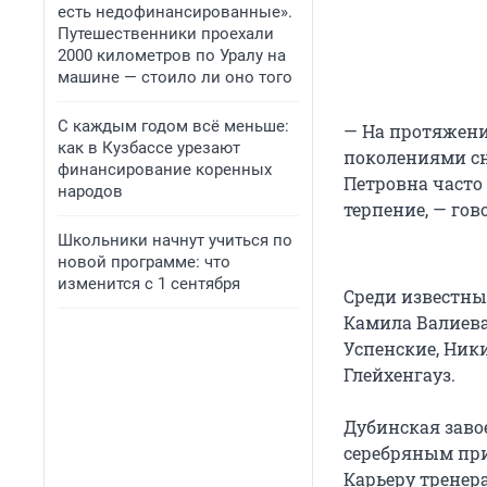
есть недофинансированные».
Путешественники проехали
2000 километров по Уралу на
машине — стоило ли оно того
С каждым годом всё меньше:
— На протяжени
как в Кузбассе урезают
поколениями сна
финансирование коренных
Петровна часто 
народов
терпение, — го
Школьники начнут учиться по
новой программе: что
изменится с 1 сентября
Среди известны
Камила Валиева
Успенские, Ник
Глейхенгауз.
Дубинская завое
серебряным при
Карьеру тренера