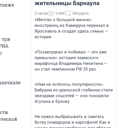
жительницы Барнаула
 также
5 часов
3 068
Обсудить
«Мечтал о большой жизни»:
иностранец из Камеруна переехал в
Ярославль и создал здесь семью —
история
 три
 РИА
«Позавтракал и побежал — это уже
о
привычка»: история пермского
марафонца Владимира Никитина —
он стал чемпионом РФ 35 раз
Махачкале
«Нам не хотелось популярности».
Бабушки из уральской глубинки стали
звездами соцсетей — они покорили
Агутина и Бузову
ости
Не нужно выбрасывать и сжигать
ической
ботву помидоров и картофеля! Как я