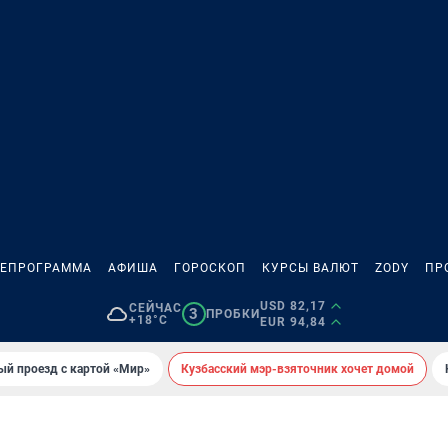
ЛЕПРОГРАММА
АФИША
ГОРОСКОП
КУРСЫ ВАЛЮТ
ZODY
ПР
USD 82,17
СЕЙЧАС
3
ПРОБКИ
+18°C
EUR 94,84
ый проезд с картой «Мир»
Кузбасский мэр-взяточник хочет домой