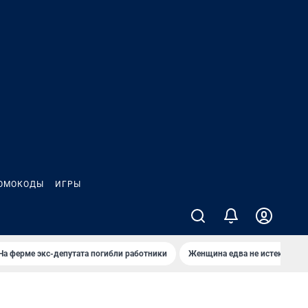
ОМОКОДЫ
ИГРЫ
На ферме экс-депутата погибли работники
Женщина едва не истекла кро