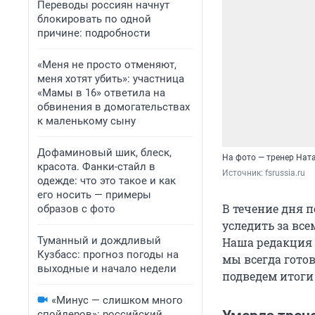
Переводы россиян начнут
блокировать по одной
причине: подробности
«Меня не просто отменяют,
меня хотят убить»: участница
«Мамы в 16» ответила на
обвинения в домогательствах
к маленькому сыну
Дофаминовый шик, блеск,
На фото — тренер Нат
красота. Фанки-стайл в
Источник: 
fsrussia.ru
одежде: что это такое и как
его носить — примеры
В течение дня п
образов с фото
уследить за все
Туманный и дождливый
Наша редакция к
Кузбасс: прогноз погоды на
мы всегда гото
выходные и начало недели
подведем итоги 
«Минус — слишком много
спойлеров»: российский