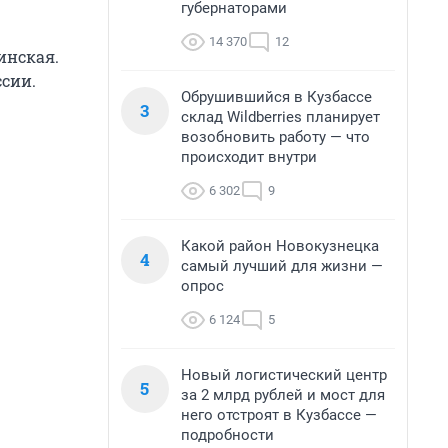
губернаторами
14 370
12
инская.
ссии.
Обрушившийся в Кузбассе
3
склад Wildberries планирует
возобновить работу — что
происходит внутри
6 302
9
Какой район Новокузнецка
4
самый лучший для жизни —
опрос
6 124
5
Новый логистический центр
5
за 2 млрд рублей и мост для
него отстроят в Кузбассе —
подробности