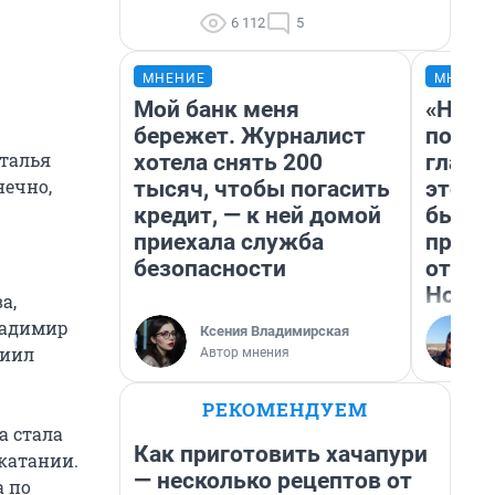
6 112
5
МНЕНИЕ
МНЕНИ
Мой банк меня
«Нико
бережет. Журналист
побед
аталья
хотела снять 200
главн
нечно,
тысяч, чтобы погасить
этого
кредит, — к ней домой
бьет 
приехала служба
прока
безопасности
отзыв
Нолан
а,
ладимир
Ксения Владимирская
ниил
Автор мнения
РЕКОМЕНДУЕМ
а стала
Как приготовить хачапури
катании.
— несколько рецептов от
а по