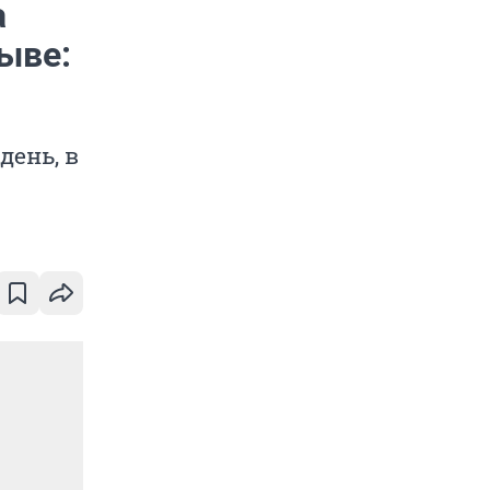
а
ыве:
день, в