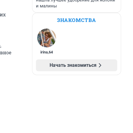
нашла лучшее удобрение для яблони
и малины
ких
ЗНАКОМСТВА
,
ывное
irina
,
64
Начать знакомиться