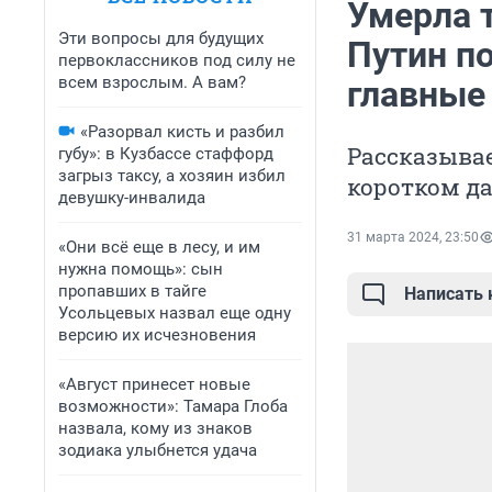
Умерла т
Эти вопросы для будущих
Путин п
первоклассников под силу не
всем взрослым. А вам?
главные
«Разорвал кисть и разбил
Рассказывае
губу»: в Кузбассе стаффорд
загрыз таксу, а хозяин избил
коротком д
девушку-инвалида
31 марта 2024, 23:50
«Они всё еще в лесу, и им
нужна помощь»: сын
пропавших в тайге
Написать
Усольцевых назвал еще одну
версию их исчезновения
«Август принесет новые
возможности»: Тамара Глоба
назвала, кому из знаков
зодиака улыбнется удача