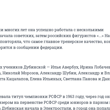
и многих лет она успешно работала с несколькими
чала советских, затем российских фигуристов <...> Н
повторяла, что самое главное тренерское качество, ко
ворится в сообщении федерации.
х учеников Дубинской — Илья Авербух, Ирина Лобачев
, Николай Морозов, Александр Шубин, Александр и В
ита Кацалапов, Елена Ильиных, Светлана Панова и Да
вала титул чемпионки РСФСР в 1963 году, через год он
зером на первенстве РСФСР среди юниоров в парном 
 Дубинская начала в Электростали, в город она попал