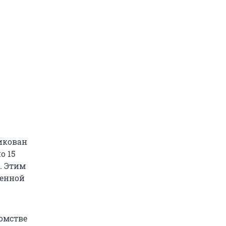
икован
о 15
. Этим
оенной
омстве