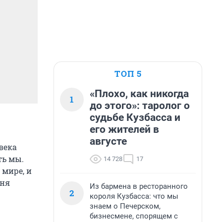
ТОП 5
«Плохо, как никогда
1
до этого»: таролог о
судьбе Кузбасса и
его жителей в
августе
века
ть мы.
14 728
17
 мире, и
дня
Из бармена в ресторанного
2
короля Кузбасса: что мы
знаем о Печерском,
бизнесмене, спорящем с