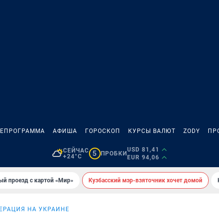
ЛЕПРОГРАММА
АФИША
ГОРОСКОП
КУРСЫ ВАЛЮТ
ZODY
ПР
USD 81,41
СЕЙЧАС
5
ПРОБКИ
+24°C
EUR 94,06
ый проезд с картой «Мир»
Кузбасский мэр-взяточник хочет домой
ЕРАЦИЯ НА УКРАИНЕ