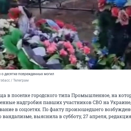
л о десятке поврежденных могил
збасс / Телеграм
ща в поселке городского типа Промышленное, на кото
нные надгробия павших участников СВО на Украине
вание в соцсетях. По факту произошедшего возбужден
о вандализме, выяснила в субботу, 27 апреля, редакци