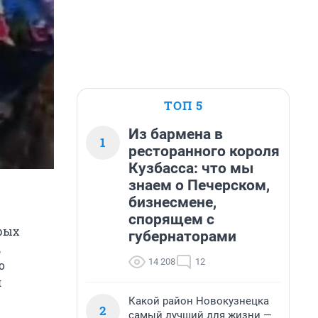
ТОП 5
Из бармена в
1
ресторанного короля
Кузбасса: что мы
знаем о Печерском,
бизнесмене,
спорящем с
рых
губернаторами
,
14 208
12
о
я
Какой район Новокузнецка
2
самый лучший для жизни —