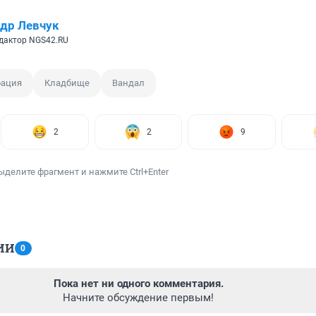
др Левчук
дактор NGS42.RU
рация
Кладбище
Вандал
2
2
9
ыделите фрагмент и нажмите Ctrl+Enter
ИИ
0
Пока нет ни одного комментария.
Начните обсуждение первым!