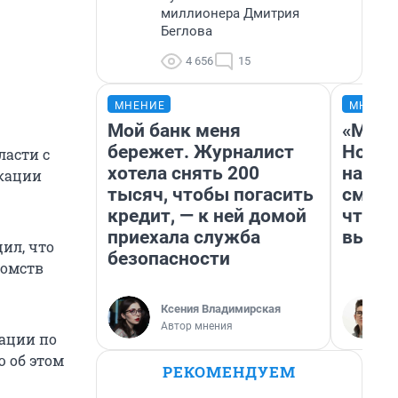
миллионера Дмитрия
Беглова
4 656
15
МНЕНИЕ
МНЕНИ
Мой банк меня
«Мы в
бережет. Журналист
Нолан
ласти с
хотела снять 200
настр
икации
тысяч, чтобы погасить
смотр
кредит, — к ней домой
чтобы
приехала служба
выгля
ил, что
безопасности
домств
Ксения Владимирская
Автор мнения
рации по
 об этом
РЕКОМЕНДУЕМ