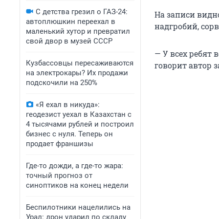
С детства грезил о ГАЗ-24:
На записи видн
автоплюшкин переехал в
надгробий, сор
маленький хутор и превратил
свой двор в музей СССР
— У всех ребят 
Кузбассовцы пересаживаются
говорит автор з
на электрокары? Их продажи
подскочили на 250%
«Я ехал в никуда»:
геодезист уехал в Казахстан с
4 тысячами рублей и построил
бизнес с нуля. Теперь он
продает франшизы
Где-то дожди, а где-то жара:
точный прогноз от
синоптиков на конец недели
Беспилотники нацелились на
Урал: дрон ударил по складу