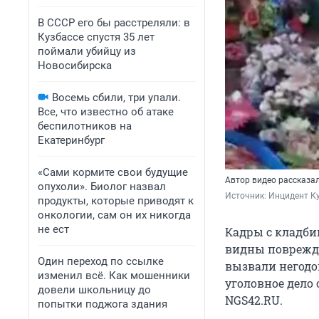
В СССР его бы расстреляли: в
Кузбассе спустя 35 лет
поймали убийцу из
Новосибирска
Восемь сбили, три упали.
Все, что известно об атаке
беспилотников на
Екатеринбург
«Сами кормите свои будущие
Автор видео рассказа
опухоли». Биолог назвал
Источник: 
Инцидент Ку
продукты, которые приводят к
онкологии, сам он их никогда
не ест
Кадры с кладби
видны поврежде
Один переход по ссылке
вызвали негодо
изменил всё. Как мошенники
уголовное дело 
довели школьницу до
NGS42.RU.
попытки поджога здания