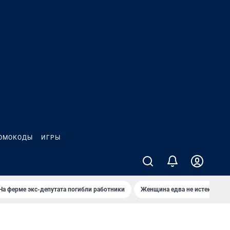
ОМОКОДЫ
ИГРЫ
На ферме экс-депутата погибли работники
Женщина едва не истекла кро