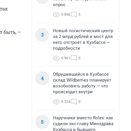
опрос
тах
5 996
5
Новый логистический центр
т быть, —
3
за 2 млрд рублей и мост для
него отстроят в Кузбассе —
подробности
5 961
5
Обрушившийся в Кузбассе
4
склад Wildberries планирует
возобновить работу — что
происходит внутри
5 324
9
Наручники вместо Rolex: как
5
судили экс-главу Минздрава
Кузбасса и бывшего