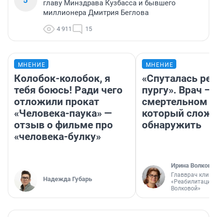
главу Минздрава Кузбасса и бывшего
миллионера Дмитрия Беглова
4 911
15
МНЕНИЕ
МНЕНИЕ
Колобок-колобок, я
«Спуталась реч
тебя боюсь! Ради чего
пургу». Врач — 
отложили прокат
смертельном д
«Человека-паука» —
который слож
отзыв о фильме про
обнаружить
«человека-булку»
Ирина Волкова
Главврач клини
Надежда Губарь
«Реабилитация 
Волковой»