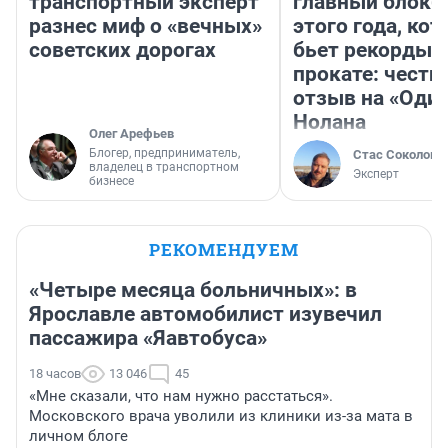
транспортный эксперт
главный блокб
разнес миф о «вечных»
этого года, ко
советских дорогах
бьет рекорды 
прокате: честн
отзыв на «Оди
Нолана
Олег Арефьев
Блогер, предприниматель,
Стас Соколов
владелец в транспортном
Эксперт
бизнесе
РЕКОМЕНДУЕМ
«Четыре месяца больничных»: в
Ярославле автомобилист изувечил
пассажира «Яавтобуса»
18 часов
13 046
45
«Мне сказали, что нам нужно расстаться».
Московского врача уволили из клиники из-за мата в
личном блоге