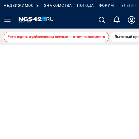
НЕДВИЖИМОСТЬ
ЗНАКОМСТВА
ПОГОДА
ФОРУМ
ТЕЛЕПРО
Чего ждать кузбассовцам осенью — ответ экономиста
Льготный про