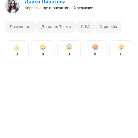
Дарья Пирогова
Корреспондент оперативной редакции
Покушение
Дональд Трамп
США
Стрельба
0
0
0
0
0