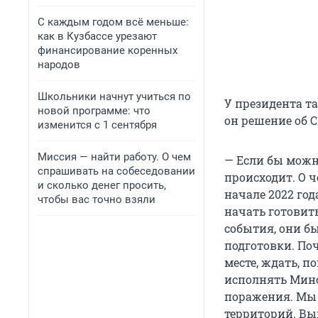
С каждым годом всё меньше:
как в Кузбассе урезают
финансирование коренных
народов
Школьники начнут учиться по
У президента та
новой программе: что
он решение об С
изменится с 1 сентября
Миссия — найти работу. О чем
— Если бы можно
спрашивать на собеседовании
происходит. О ч
и сколько денег просить,
начале 2022 го
чтобы вас точно взяли
начать готовит
события, они бы
подготовки. По
месте, ждать, п
исполнять Минс
поражения. Мы 
территорий. Вы