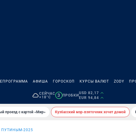
ЛЕПРОГРАММА
АФИША
ГОРОСКОП
КУРСЫ ВАЛЮТ
ZODY
ПР
USD 82,17
СЕЙЧАС
3
ПРОБКИ
+18°C
EUR 94,84
ый проезд с картой «Мир»
Кузбасский мэр-взяточник хочет домой
С ПУТИНЫМ-2025