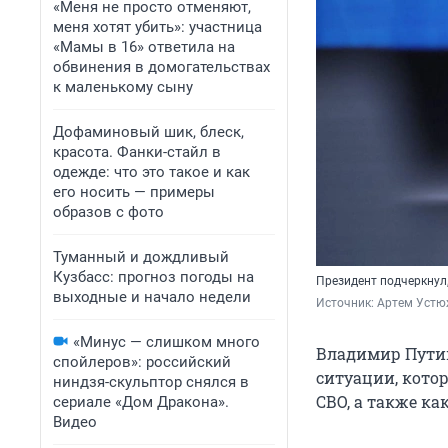
«Меня не просто отменяют,
меня хотят убить»: участница
«Мамы в 16» ответила на
обвинения в домогательствах
к маленькому сыну
Дофаминовый шик, блеск,
красота. Фанки-стайл в
одежде: что это такое и как
его носить — примеры
образов с фото
Туманный и дождливый
Кузбасс: прогноз погоды на
Президент подчеркнул
выходные и начало недели
Источник: 
Артем Устю
«Минус — слишком много
Владимир Путин 
спойлеров»: российский
ситуации, котор
ниндзя-скульптор снялся в
СВО, а также ка
сериале «Дом Дракона».
Видео