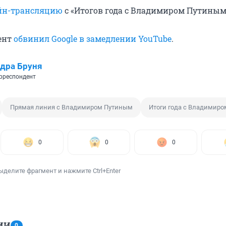
йн-трансляцию
с «Итогов года с Владимиром Путиным
ент
обвинил Google в замедлении YouTube
.
дра Бруня
рреспондент
Прямая линия с Владимиром Путиным
Итоги года с Владимир
0
0
0
ыделите фрагмент и нажмите Ctrl+Enter
ИИ
0