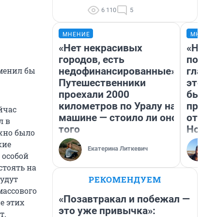
6 110
5
МНЕНИЕ
МНЕНИ
«Нет некрасивых
«Нико
городов, есть
побед
недофинансированные».
главн
зменил бы
Путешественники
этого
проехали 2000
бьет 
километров по Уралу на
прока
йчас
машине — стоило ли оно
отзыв
л в
того
Нолан
ужно было
кие
Екатерина Литкевич
 особой
стоять на
РЕКОМЕНДУЕМ
будут
массового
«Позавтракал и побежал —
е этих
это уже привычка»:
т.