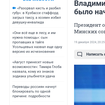
Владими
«Разорвал кисть и разбил
было на
губу»: в Кузбассе стаффорд
загрыз таксу, а хозяин избил
девушку-инвалида
Президент о
Минских со
«Они всё еще в лесу, и им
нужна помощь»: сын
пропавших в тайге
19 декабря 2024, 20:25
Усольцевых назвал еще одну
версию их исчезновения
Написать
«Август принесет новые
возможности»: Тамара Глоба
назвала, кому из знаков
зодиака улыбнется удача
Переводы россиян начнут
блокировать по одной
причине: подробности