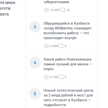
губернаторами
ля меня.
 почти
14 367
12
овать
Обрушившийся в Кузбассе
3
склад Wildberries планирует
возобновить работу — что
происходит внутри
6 294
9
Какой район Новокузнецка
4
самый лучший для жизни —
опрос
6 120
5
Новый логистический центр
5
за 2 млрд рублей и мост для
него отстроят в Кузбассе —
подробности