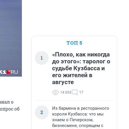
ТОП 5
«Плохо, как никогда
1
до этого»: таролог о
судьбе Кузбасса и
его жителей в
августе
14 653
17
знал о
Из бармена в ресторанного
опрос об
2
короля Кузбасса: что мы
знаем о Печерском,
бизнесмене, спорящем с