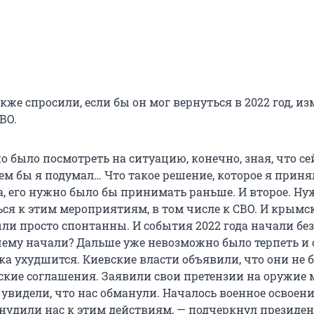
кже спросили, если бы он мог вернуться в 2022 год, и
ВО.
 было посмотреть на ситуацию, конечно, зная, что се
ем бы я подумал… Что такое решение, которое я приня
да, его нужно было бы принимать раньше. И второе. Н
ься к этим мероприятиям, в том числе к СВО. И крымс
ли просто спонтанны. И события 2022 года начали без
чему начали? Дальше уже невозможно было терпеть и 
ока ухудшится. Киевские власти объявили, что они не 
кие соглашения. Заявили свои претензии на оружие 
увидели, что нас обманули. Началось военное освоени
нудили нас к этим действиям, — подчеркнул президен