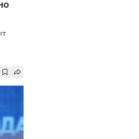
но
от