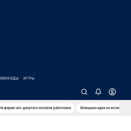
ОМОКОДЫ
ИГРЫ
На ферме экс-депутата погибли работники
Женщина едва не истекла кро