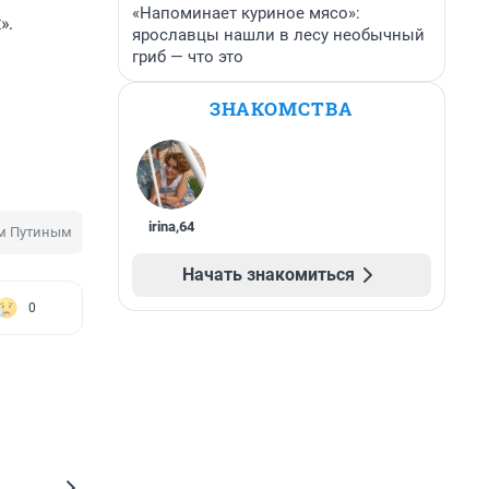
«Напоминает куриное мясо»:
».
ярославцы нашли в лесу необычный
гриб — что это
ЗНАКОМСТВА
irina
,
64
ом Путиным
Прямая линия
СВО
Начать знакомиться
0