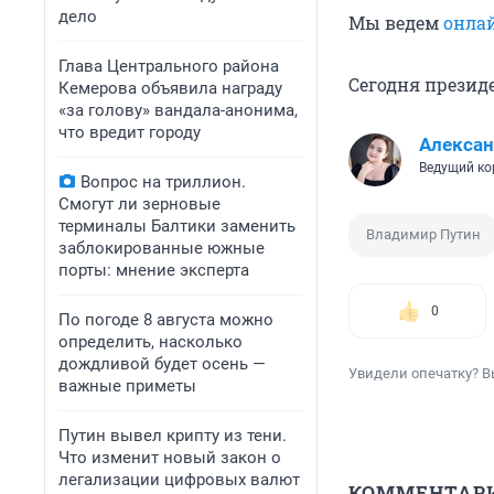
дело
Мы ведем
онла
Глава Центрального района
Сегодня презид
Кемерова объявила награду
«за голову» вандала-анонима,
что вредит городу
Алексан
Ведущий ко
Вопрос на триллион.
Смогут ли зерновые
терминалы Балтики заменить
Владимир Путин
заблокированные южные
порты: мнение эксперта
0
По погоде 8 августа можно
определить, насколько
дождливой будет осень —
Увидели опечатку? В
важные приметы
Путин вывел крипту из тени.
Что изменит новый закон о
легализации цифровых валют
КОММЕНТАР