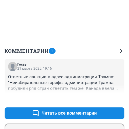
КОММЕНТАРИИ
1
Гость
21 марта 2025, 19:16
Ответные санкции в адрес администрации Трампа: 
"Неизбирательные тарифы администрации Трампа 
побудили ряд стран ответить тем же. Канада ввела 
против США тарифы на сумму 32,8 миллиарда 
+0
–0
долларов, в то время как Европа ввела тарифы на 
сумму 28 миллиардов долларов. Китай объявил о 
введении «15% тарифа на американский уголь и 
Читать все комментарии
сжиженный природный газ, а также 10% тарифа на 
другие продукты, включая сырую нефть и различную 
технику». Ответные санкции также коснулись туризма 