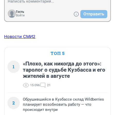
в США. Ожидается, что в этом году международные 
поездки в эту страну сократятся на 5%, что приведет к 
Гость
Отправить
дефициту туристической индустрии в размере 64 
Войти
миллиардов долларов... Тарифы, которые страны 
ввели в ответ на действия Трампа, негативно 
скажутся на почти 8 миллионах американцах, 
большинство из которых живут в округах, 
Новости СМИ2
проголосовавших за него."
ТОП 5
«Плохо, как никогда до этого»:
1
таролог о судьбе Кузбасса и его
жителей в августе
15 096
21
Обрушившийся в Кузбассе склад Wildberries
2
планирует возобновить работу — что
происходит внутри