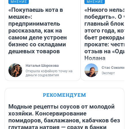
МНЕНИЕ
МНЕНИЕ
«Покупаешь кота в
«Никого нельз
мешке»:
победить». О ч
предприниматель
главный блокб
рассказала, как на
этого года, ко
самом деле устроен
бьет рекорды 
бизнес со складами
прокате: честн
дешевых товаров
отзыв на «Оди
Нолана
Наталья Шорохова
Стас Соколов
Открыла кофейную точку на
Эксперт
деньги соцразвития
РЕКОМЕНДУЕМ
Модные рецепты соусов от молодой
хозяйки. Консервирование
помидоров, баклажанов, кабачков без
глутамата натрия — сразу в банки