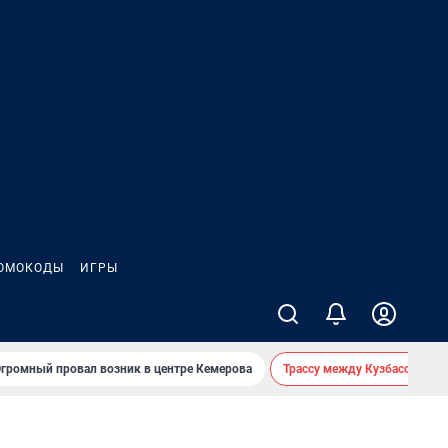
ОМОКОДЫ
ИГРЫ
громный провал возник в центре Кемерова
Трассу между Кузбассом и 