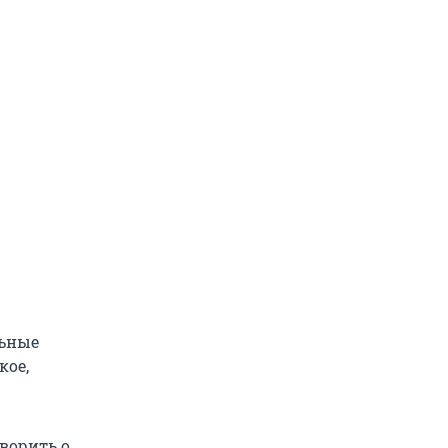
льные
кое,
ворить о