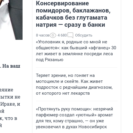
Консервирование
помидоров, баклажанов,
кабачков без глутамата
натрия — сразу в банки
8 часов
4 680
Обсудить
«Уголовник я, родные со мной не
общаются»: как бывший «афганец» 30
лет живет в землянке посреди леса
под Рязанью
. На ваш
Теряет зрение, но гоняет на
мотоцикле и скейте. Как живет
подросток с редчайшим диагнозом,
ияние
от которого нет лекарств
пытки не
Ираке, и
«Протянуть руку помощи»: незрячий
ой
парфюмер создал «уютный» аромат
, что в
для тех, кому страшно, — он уже
й
увековечил в духах Новосибирск