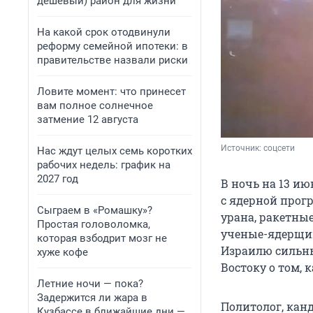
дешевый) район для жизни
На какой срок отодвинули
реформу семейной ипотеки: в
правительстве назвали риски
Ловите момент: что принесет
вам полное солнечное
затмение 12 августа
Источник: 
соцсети
Нас ждут целых семь коротких
рабочих недель: график на
2027 год
В ночь на 13 и
с ядерной прог
Сыграем в «Ромашку»?
урана, ракетны
Простая головоломка,
ученые-ядерщи
которая взбодрит мозг не
Израилю сильны
хуже кофе
Востоку о том, 
Летние ночи — пока?
Задержится ли жара в
Политолог, кан
Кузбассе в ближайшие дни —