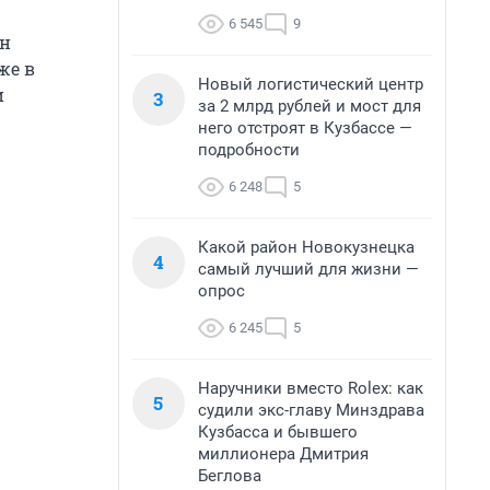
6 545
9
ан
же в
Новый логистический центр
и
3
за 2 млрд рублей и мост для
него отстроят в Кузбассе —
подробности
6 248
5
Какой район Новокузнецка
4
самый лучший для жизни —
опрос
6 245
5
Наручники вместо Rolex: как
5
судили экс-главу Минздрава
Кузбасса и бывшего
миллионера Дмитрия
Беглова