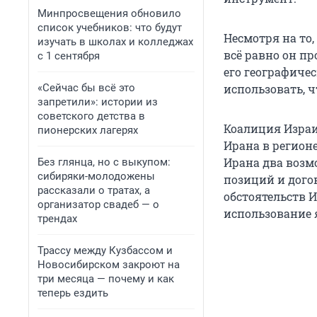
Минпросвещения обновило
список учебников: что будут
Несмотря на то,
изучать в школах и колледжах
всё равно он п
с 1 сентября
его географичес
«Сейчас бы всё это
использовать, 
запретили»: истории из
советского детства в
Коалиция Израи
пионерских лагерях
Ирана в регионе
Ирана два возм
Без глянца, но с выкупом:
сибиряки-молодожены
позиций и дого
рассказали о тратах, а
обстоятельств 
организатор свадеб — о
использование 
трендах
Трассу между Кузбассом и
Новосибирском закроют на
три месяца — почему и как
теперь ездить