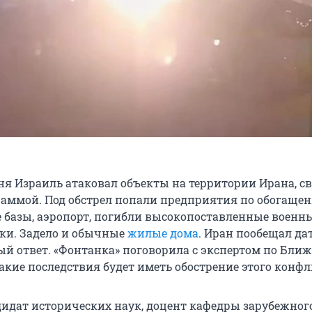
юня Израиль атаковал объекты на территории Ирана, с
раммой. Под обстрел попали предприятия по обогаще
е базы, аэропорт, погибли высокопоставленные военн
ки. Задело и обычные
жилые дома
. Иран пообещал да
й ответ. «Фонтанка» поговорила с экспертом по Бли
какие последствия будет иметь обострение этого конфл
дидат исторических наук, доцент кафедры зарубежног