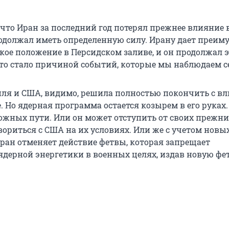
 что Иран за последний год потерял прежнее влияние в
родолжал иметь определенную силу. Ирану дает преим
кое положение в Персидском заливе, и он продолжал э
что стало причиной событий, которые мы наблюдаем с
ля и США, видимо, решила полностью покончить с в
. Но ядерная программа остается козырем в его руках.
ожных пути. Или он может отступить от своих прежни
вориться с США на их условиях. Или же с учетом новы
Иран отменяет действие фетвы, которая запрещает
ядерной энергетики в военных целях, издав новую фет