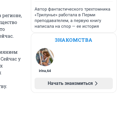
Автор фантастического трехтомника
«Трилунье» работала в Перми
 регионе,
преподавателем, а первую книгу
ущество
написала на спор — ее история
то
ейчас.
ЗНАКОМСТВА
лиянием
 Сейчас у
х
irina
,
64
х
Начать знакомиться
ву.