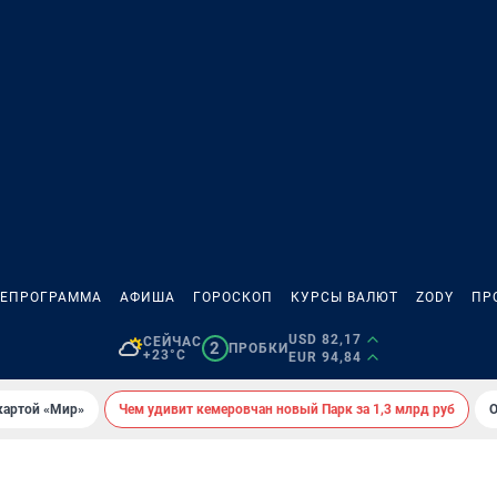
ЛЕПРОГРАММА
АФИША
ГОРОСКОП
КУРСЫ ВАЛЮТ
ZODY
ПР
USD 82,17
СЕЙЧАС
2
ПРОБКИ
+23°C
EUR 94,84
картой «Мир»
Чем удивит кемеровчан новый Парк за 1,3 млрд руб
О