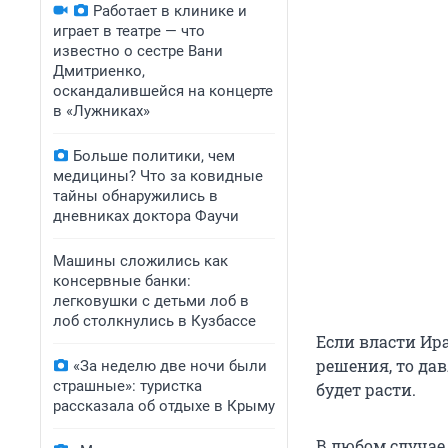
Работает в клинике и
играет в театре — что
известно о сестре Вани
Дмитриенко,
оскандалившейся на концерте
в «Лужниках»
Больше политики, чем
медицины? Что за ковидные
тайны обнаружились в
дневниках доктора Фаучи
Машины сложились как
консервные банки:
легковушки с детьми лоб в
лоб столкнулись в Кузбассе
Если власти Ир
решения, то дав
«За неделю две ночи были
страшные»: туристка
будет расти.
рассказала об отдыхе в Крыму
В любом случае