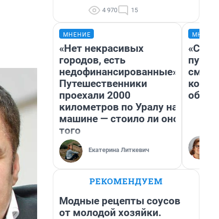
4 970
15
МНЕНИЕ
МНЕНИ
«Нет некрасивых
«Спут
городов, есть
пургу»
недофинансированные».
смерт
Путешественники
котор
проехали 2000
обнар
километров по Уралу на
машине — стоило ли оно
того
Екатерина Литкевич
РЕКОМЕНДУЕМ
Модные рецепты соусов
от молодой хозяйки.