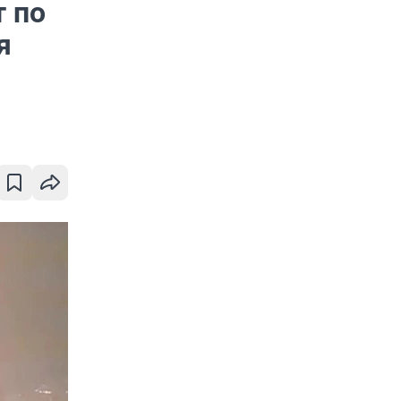
т по
я