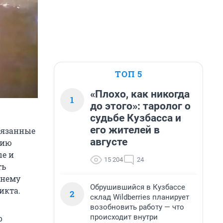
ТОП 5
«Плохо, как никогда
1
до этого»: таролог о
судьбе Кузбасса и
его жителей в
вязанные
августе
нию
ые и
15 204
24
ть
жнему
Обрушившийся в Кузбассе
икта.
2
склад Wildberries планирует
возобновить работу — что
происходит внутри
о