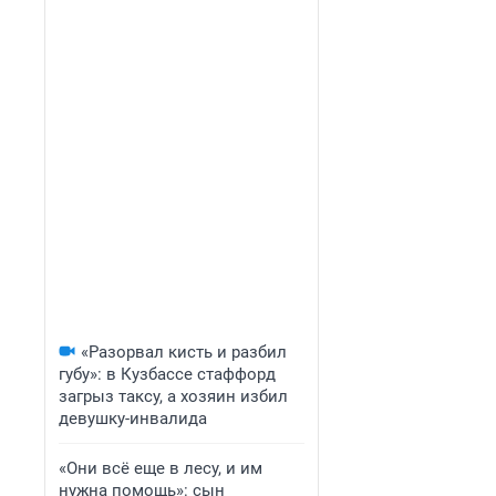
«Разорвал кисть и разбил
губу»: в Кузбассе стаффорд
загрыз таксу, а хозяин избил
девушку-инвалида
«Они всё еще в лесу, и им
нужна помощь»: сын