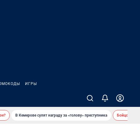
ОМОКОДЫ
ИГРЫ
ое?
В Кемерове сулят награду за «голову» преступника
Бойцовский 