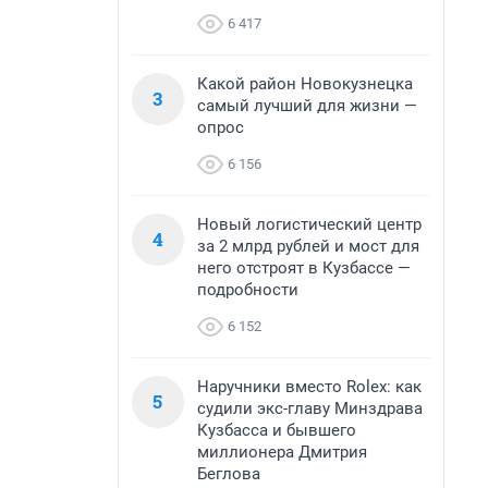
6 417
Какой район Новокузнецка
3
самый лучший для жизни —
опрос
6 156
Новый логистический центр
4
за 2 млрд рублей и мост для
него отстроят в Кузбассе —
подробности
6 152
Наручники вместо Rolex: как
5
судили экс-главу Минздрава
Кузбасса и бывшего
миллионера Дмитрия
Беглова