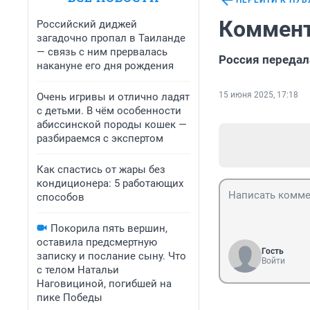
ПЕРЕЙТИ К ПУ
Коммент
Российский диджей
загадочно пропал в Таиланде
— связь с ним прервалась
Россия передал
накануне его дня рождения
15 июня 2025, 17:18
Очень игривы и отлично ладят
с детьми. В чём особенности
абиссинской породы кошек —
разбираемся с экспертом
Как спастись от жары без
кондиционера: 5 работающих
способов
Покорила пять вершин,
оставила предсмертную
Гость
записку и послание сыну. Что
Войти
с телом Натальи
Наговициной, погибшей на
пике Победы