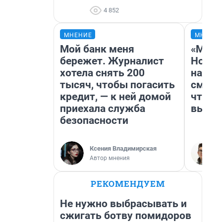
4 852
МНЕНИЕ
МНЕНИ
Мой банк меня
«Мы в
бережет. Журналист
Нолан
хотела снять 200
настр
тысяч, чтобы погасить
смотр
кредит, — к ней домой
чтобы
приехала служба
выгля
безопасности
Ксения Владимирская
Автор мнения
РЕКОМЕНДУЕМ
Не нужно выбрасывать и
сжигать ботву помидоров