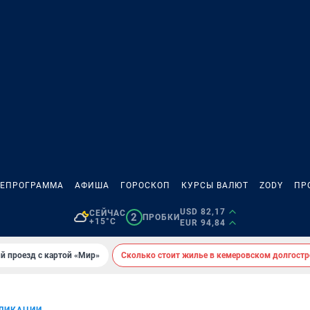
ЛЕПРОГРАММА
АФИША
ГОРОСКОП
КУРСЫ ВАЛЮТ
ZODY
ПР
USD 82,17
СЕЙЧАС
2
ПРОБКИ
+15°C
EUR 94,84
й проезд с картой «Мир»
Сколько стоит жилье в кемеровском долгостр