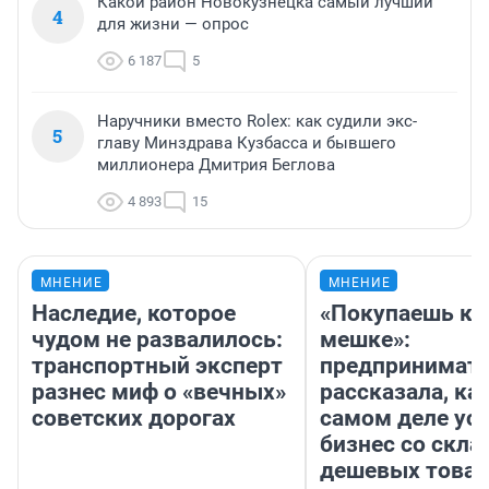
Какой район Новокузнецка самый лучший
4
для жизни — опрос
6 187
5
Наручники вместо Rolex: как судили экс-
5
главу Минздрава Кузбасса и бывшего
миллионера Дмитрия Беглова
4 893
15
МНЕНИЕ
МНЕНИЕ
Наследие, которое
«Покупаешь ко
чудом не развалилось:
мешке»:
транспортный эксперт
предпринимат
разнес миф о «вечных»
рассказала, как
советских дорогах
самом деле ус
бизнес со скл
дешевых това