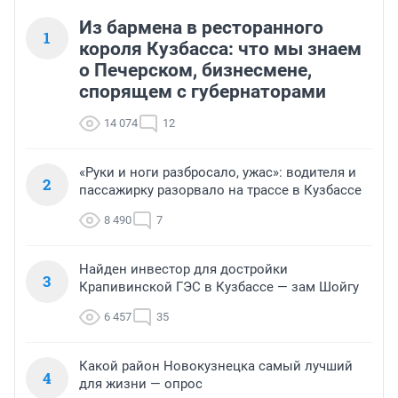
Из бармена в ресторанного
1
короля Кузбасса: что мы знаем
о Печерском, бизнесмене,
спорящем с губернаторами
14 074
12
«Руки и ноги разбросало, ужас»: водителя и
2
пассажирку разорвало на трассе в Кузбассе
8 490
7
Найден инвестор для достройки
3
Крапивинской ГЭС в Кузбассе — зам Шойгу
6 457
35
Какой район Новокузнецка самый лучший
4
для жизни — опрос