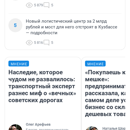
5 879
5
Новый логистический центр за 2 млрд
5
рублей и мост для него отстроят в Кузбассе
— подробности
5 816
5
МНЕНИЕ
МНЕНИЕ
Наследие, которое
«Покупаешь ко
чудом не развалилось:
мешке»:
транспортный эксперт
предпринимат
разнес миф о «вечных»
рассказала, как
советских дорогах
самом деле ус
бизнес со скл
дешевых това
Олег Арефьев
Наталья Шорох
Блогер, предприниматель,