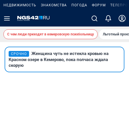
НЕДВИЖИМОСТЬ
ЗНАКОМСТВА
ПОГОДА
ФОРУМ
ТЕЛЕПРО
С чем люди приходят в кемеровскую психбольницу
Льготный проез
Женщина чуть не истекла кровью на
СРОЧНО
Красном озере в Кемерово, пока полчаса ждала
скорую