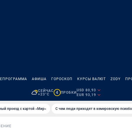
ЛЕПРОГРАММА
АФИША
ГОРОСКОП
КУРСЫ ВАЛЮТ
ZODY
ПР
USD 80,93
СЕЙЧАС
4
ПРОБКИ
+23°C
EUR 93,19
ный проезд с картой «Мир»
С чем люди приходят в кемеровскую психб
НЕНИЕ