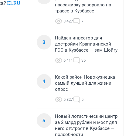
ка?
E1.RU
пассажирку разорвало на
трассе в Кузбассе
8 427
7
Найден инвестор для
3
достройки Крапивинской
ГЭС в Кузбассе — зам Шойгу
6 411
35
Какой район Новокузнецка
4
самый лучший для жизни —
опрос
5 827
5
Новый логистический центр
5
за 2 млрд рублей и мост для
него отстроят в Кузбассе —
подробности