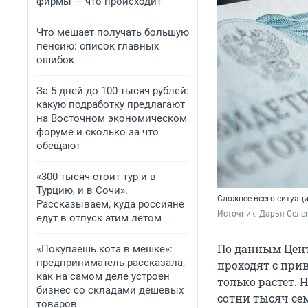
фирмы — что происходит
Что мешает получать большую
пенсию: список главных
ошибок
За 5 дней до 100 тысяч рублей:
какую подработку предлагают
на Восточном экономическом
форуме и сколько за что
обещают
«300 тысяч стоит тур и в
Турцию, и в Сочи».
Сложнее всего ситуаци
Рассказываем, куда россияне
Источник: 
Дарья Селен
едут в отпуск этим летом
По данным Цент
«Покупаешь кота в мешке»:
предприниматель рассказала,
проходят с прив
как на самом деле устроен
только растет. 
бизнес со складами дешевых
сотни тысяч сем
товаров