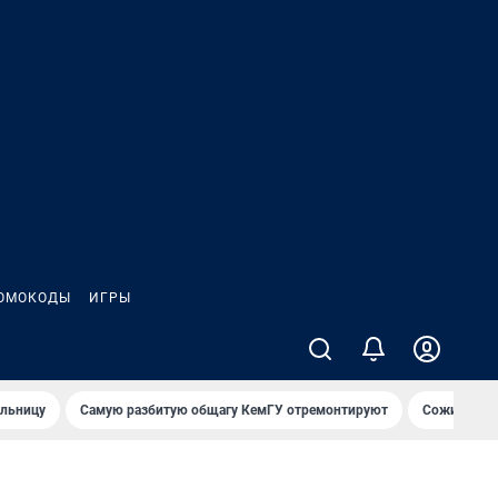
ОМОКОДЫ
ИГРЫ
ольницу
Самую разбитую общагу КемГУ отремонтируют
Сожительни