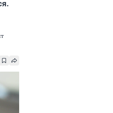
ся.
ит