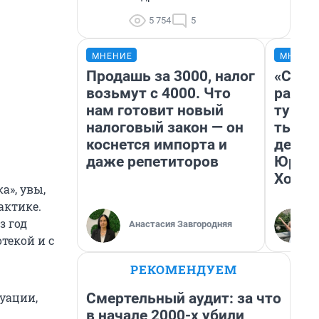
5 754
5
МНЕНИЕ
МНЕНИ
Продашь за 3000, налог
«Слив
возьмут с 4000. Что
разоч
нам готовит новый
турис
налоговый закон — он
тысяч
коснется импорта и
день 
даже репетиторов
Юрско
Хогва
а», увы,
актике.
з год
Анастасия Завгородняя
отекой и с
РЕКОМЕНДУЕМ
Смертельный аудит: за что
туации,
в начале 2000-х убили