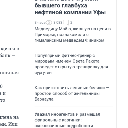
бывшего главбуха
нефтяной компании Уфы
3 часа
3 083
2
Медведицу Майю, жившую на цепи в
Приморье, познакомили с
гималайским медведем Фиником
одится в
 банк —
Популярный фитнес-тренер с
мировым именем Света Ракета
проведет открытую тренировку для
ыночная
сургутян
10
Как приготовить ленивые беляши —
а и
простой способ от жительницы
Барнаула
сто
Уважал иноагентов и размещал
млена на
фривольные картинки:
ми. Или
эксклюзивные подробности