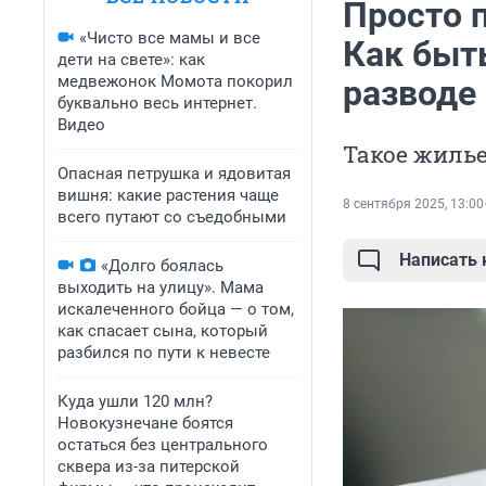
Просто 
«Чисто все мамы и все
Как быть
дети на свете»: как
медвежонок Момота покорил
разводе 
буквально весь интернет.
Видео
Такое жиль
Опасная петрушка и ядовитая
вишня: какие растения чаще
8 сентября 2025, 13:00
всего путают со съедобными
Написать
«Долго боялась
выходить на улицу». Мама
искалеченного бойца — о том,
как спасает сына, который
разбился по пути к невесте
Куда ушли 120 млн?
Новокузнечане боятся
остаться без центрального
сквера из-за питерской