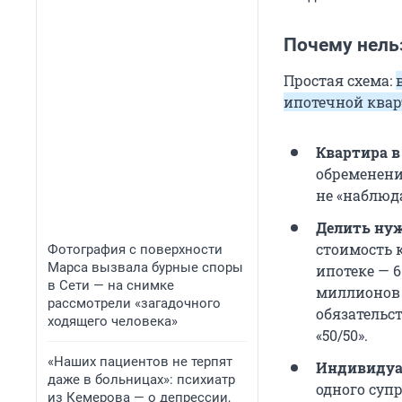
Почему нель
Простая схема:
ипотечной квар
Квартира в 
обременении
не «наблюд
Делить нуж
стоимость 
Фотография с поверхности
Марса вызвала бурные споры
ипотеке — 6
в Сети — на снимке
миллионов 
рассмотрели «загадочного
обязательст
ходящего человека»
«50/50».
«Наших пациентов не терпят
Индивидуа
даже в больницах»: психиатр
одного суп
из Кемерова — о депрессии,