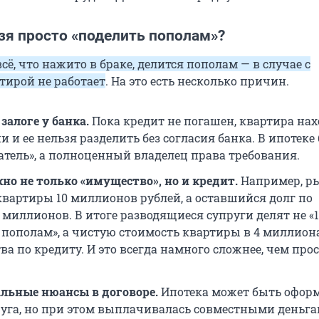
зя просто «поделить пополам»?
всё, что нажито в браке, делится пополам — в случае с
тирой не работает
. На это есть несколько причин.
залоге у банка.
Пока кредит не погашен, квартира нах
 и ее нельзя разделить без согласия банка. В ипотеке
атель», а полноценный владелец права требования.
но не только «имущество», но и кредит.
Например, р
квартиры 10 миллионов рублей, а оставшийся долг по
 миллионов. В итоге разводящиеся супруги делят не «
пополам», а чистую стоимость квартиры в 4 миллион
ва по кредиту. И это всегда намного сложнее, чем про
льные нюансы в договоре.
Ипотека может быть офор
руга, но при этом выплачивалась совместными деньга