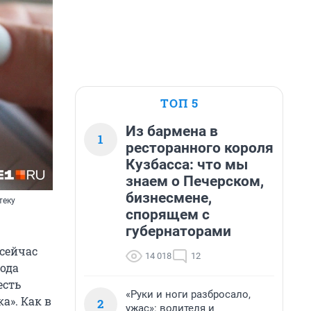
ТОП 5
Из бармена в
1
ресторанного короля
Кузбасса: что мы
знаем о Печерском,
бизнесмене,
теку
спорящем с
губернаторами
сейчас
14 018
12
года
есть
«Руки и ноги разбросало,
а». Как в
2
ужас»: водителя и