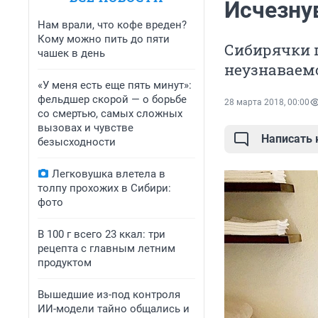
Исчезну
Нам врали, что кофе вреден?
Кому можно пить до пяти
Сибирячки п
чашек в день
неузнаваемо
«У меня есть еще пять минут»:
фельдшер скорой — о борьбе
28 марта 2018, 00:00
со смертью, самых сложных
вызовах и чувстве
Написать
безысходности
Легковушка влетела в
толпу прохожих в Сибири:
фото
В 100 г всего 23 ккал: три
рецепта с главным летним
продуктом
Вышедшие из-под контроля
ИИ-модели тайно общались и