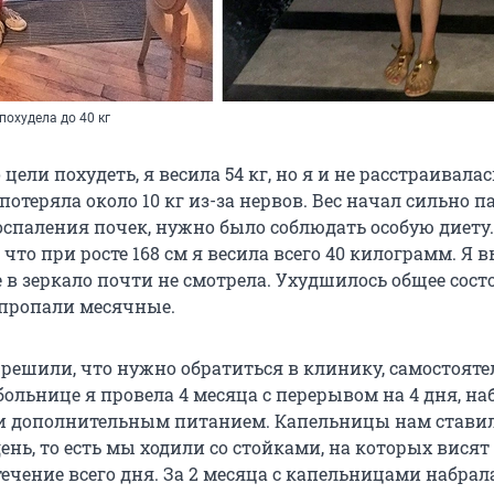
похудела до 40 кг
цели похудеть, я весила 54 кг, но я и не расстраивалась
я потеряла около 10 кг из-за нервов. Вес начал сильно п
воспаления почек, нужно было соблюдать особую диету.
 что при росте 168 см я весила всего 40 килограмм. Я 
е в зеркало почти не смотрела. Ухудшилось общее сост
 пропали месячные.
 решили, что нужно обратиться в клинику, самостояте
больнице я провела 4 месяца с перерывом на 4 дня, на
 дополнительным питанием. Капельницы нам ставил
нь, то есть мы ходили со стойками, на которых висят
ечение всего дня. За 2 месяца с капельницами набрала 