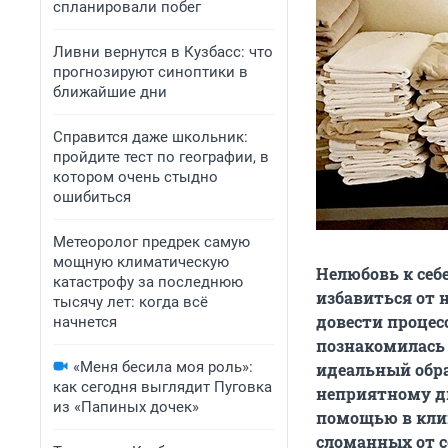
спланировали побег
Ливни вернутся в Кузбасс: что
прогнозируют синоптики в
ближайшие дни
Справится даже школьник:
пройдите тест по географии, в
котором очень стыдно
ошибиться
Метеоролог предрек самую
мощную климатическую
Нелюбовь к себ
катастрофу за последнюю
избавиться от 
тысячу лет: когда всё
довести процес
начнется
познакомилась 
«Меня бесила моя роль»:
идеальный обра
как сегодня выглядит Пуговка
неприятному ди
из «Папиных дочек»
помощью в клин
сломанных от с