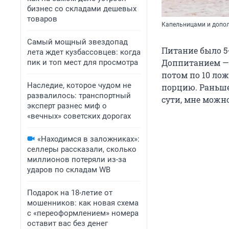
бизнес со складами дешевых
товаров
Капельницами и допол
Самый мощный звездопад
Питание было 5
лета ждет кузбассовцев: когда
Доппитанием — 
пик и топ мест для просмотра
потом по 10 лож
Наследие, которое чудом не
порцию. Раньше 
развалилось: транспортный
сути, мне можно
эксперт разнес миф о
«вечных» советских дорогах
«Находимся в заложниках»:
селлеры рассказали, сколько
миллионов потеряли из-за
ударов по складам WB
Подарок на 18-летие от
мошенников: как новая схема
с «переоформлением» номера
оставит вас без денег