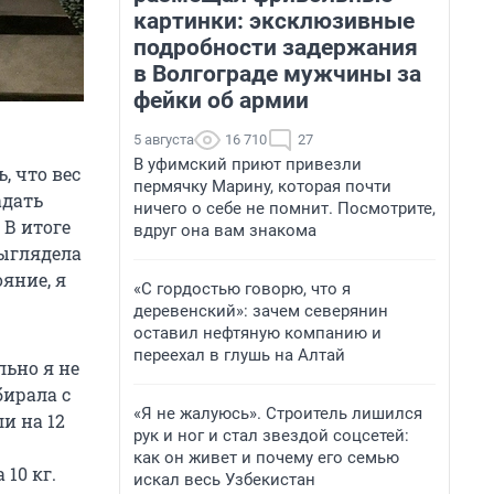
картинки: эксклюзивные
подробности задержания
в Волгограде мужчины за
фейки об армии
5 августа
16 710
27
В уфимский приют привезли
, что вес
пермячку Марину, которая почти
адать
ничего о себе не помнит. Посмотрите,
 В итоге
вдруг она вам знакома
выглядела
ояние, я
«С гордостью говорю, что я
деревенский»: зачем северянин
оставил нефтяную компанию и
переехал в глушь на Алтай
льно я не
бирала с
«Я не жалуюсь». Строитель лишился
и на 12
рук и ног и стал звездой соцсетей:
как он живет и почему его семью
10 кг.
искал весь Узбекистан