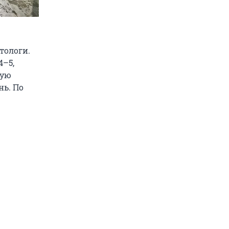
тологи.
4–5,
лую
нь. По