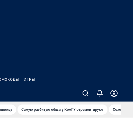
ОМОКОДЫ
ИГРЫ
ольницу
Самую разбитую общагу КемГУ отремонтируют
Сожительни