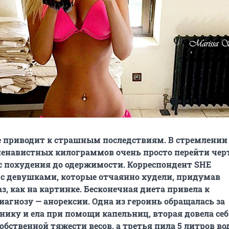
е приводит к страшным последствиям. В стремлении
ненавистных килограммов очень просто перейти чер
с похудения до одержимости. Корреспондент SHE
с девушками, которые отчаянно худели, придумав
з, как на картинке. Бесконечная диета привела к
агнозу — анорексии. Одна из героинь обращалась за
ику и ела при помощи капельниц, вторая довела себ
обственной тяжести весов, а третья пила 5 литров во