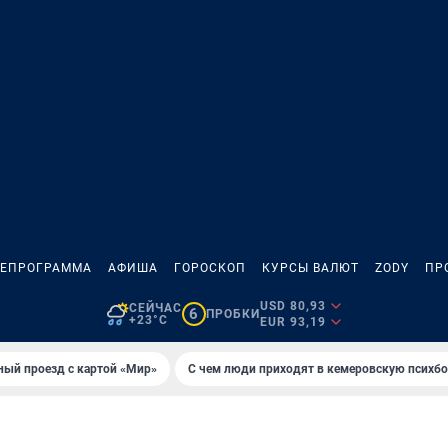
ЛЕПРОГРАММА
АФИША
ГОРОСКОП
КУРСЫ ВАЛЮТ
ZODY
ПР
USD 80,93
СЕЙЧАС
6
ПРОБКИ
+23°C
EUR 93,19
ный проезд с картой «Мир»
С чем люди приходят в кемеровскую психб