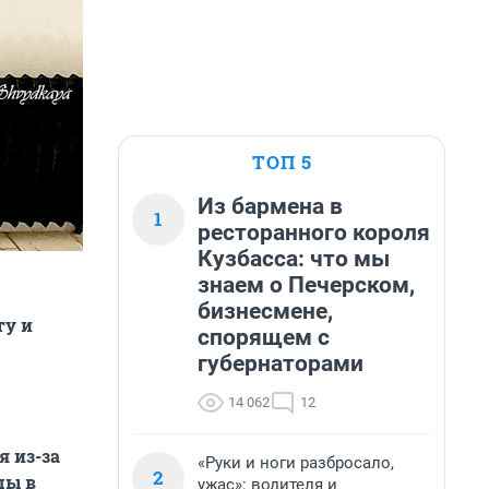
ТОП 5
Из бармена в
1
ресторанного короля
Кузбасса: что мы
знаем о Печерском,
бизнесмене,
ту и
спорящем с
губернаторами
14 062
12
я из-за
«Руки и ноги разбросало,
2
ды в
ужас»: водителя и