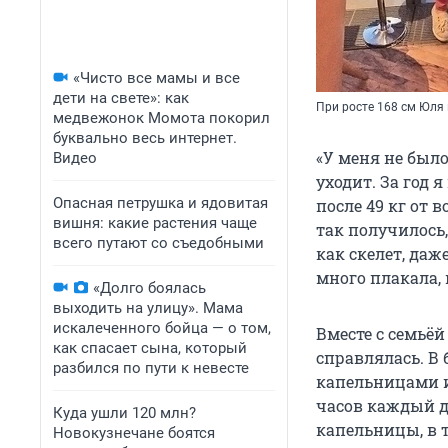
«Чисто все мамы и все
дети на свете»: как
При росте 168 см Юля 
медвежонок Момота покорил
буквально весь интернет.
«У меня не было 
Видео
уходит. За год 
Опасная петрушка и ядовитая
после 49 кг от 
вишня: какие растения чаще
так получилось,
всего путают со съедобными
как скелет, даж
много плакала,
«Долго боялась
выходить на улицу». Мама
искалеченного бойца — о том,
Вместе с семьёй
как спасает сына, который
справлялась. В 
разбился по пути к невесте
капельницами и
часов каждый де
Куда ушли 120 млн?
капельницы, в т
Новокузнечане боятся