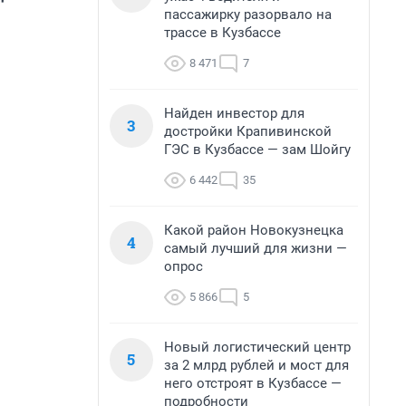
пассажирку разорвало на
трассе в Кузбассе
8 471
7
Найден инвестор для
3
достройки Крапивинской
ГЭС в Кузбассе — зам Шойгу
6 442
35
Какой район Новокузнецка
4
самый лучший для жизни —
опрос
5 866
5
Новый логистический центр
5
за 2 млрд рублей и мост для
него отстроят в Кузбассе —
подробности