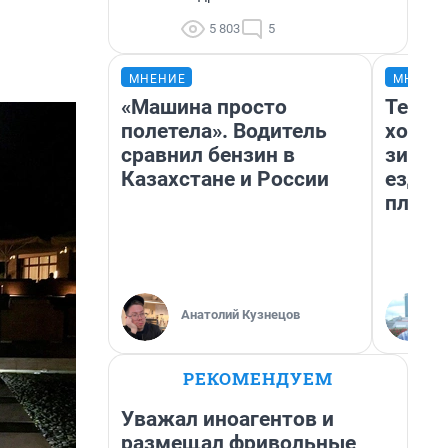
5 803
5
МНЕНИЕ
МНЕНИ
«Машина просто
Тепло
полетела». Водитель
холод
сравнил бензин в
зимой
Казахстане и России
ездит
плюсы
Анатолий Кузнецов
РЕКОМЕНДУЕМ
Уважал иноагентов и
размещал фривольные