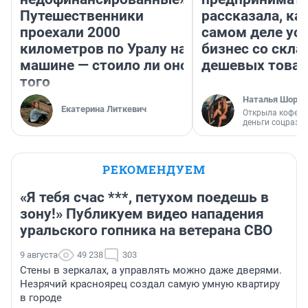
Путешественники
рассказала, как
проехали 2000
самом деле ус
километров по Уралу на
бизнес со скл
машине — стоило ли оно
дешевых това
того
Наталья Шорох
Екатерина Литкевич
Открыла кофейн
деньги соцразв
РЕКОМЕНДУЕМ
«Я тебя счас ***, петухом поедешь в
зону!» Публикуем видео нападения
уральского гопника на ветерана СВО
9 августа
49 238
303
Стены в зеркалах, а управлять можно даже дверями.
Незрячий красноярец создал самую умную квартиру
в городе