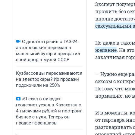
Эксперт подчерк
прожить без сек
вполне достато
сексуальными 
С детства грезил о ГАЗ-24:
Но даже в таком
автоплюшкин переехал в
желание
. На эт
маленький хутор и превратил
заканчивая го
свой двор в музей СССР
Кузбассовцы пересаживаются
— Нужно еще ра
на электрокары? Их продажи
сексом c конкр
подскочили на 250%
Потому что мож
нормально, но в
«Я ехал в никуда»:
геодезист уехал в Казахстан с
4 тысячами рублей и построил
И в моменты, ко
бизнес с нуля. Теперь он
от партнера ин
продает франшизы
разговаривать 
очередной «скел