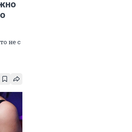
ужно
до
то не с