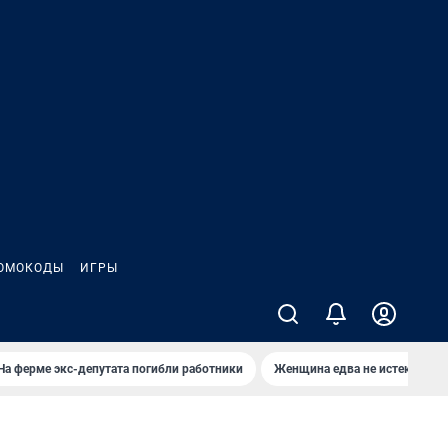
ОМОКОДЫ
ИГРЫ
На ферме экс-депутата погибли работники
Женщина едва не истекла кро