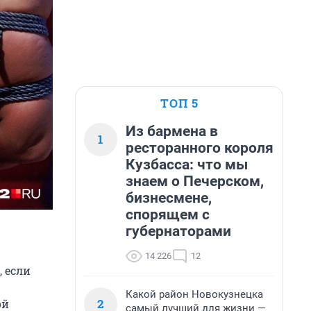
ТОП 5
Из бармена в
1
ресторанного короля
Кузбасса: что мы
знаем о Печерском,
бизнесмене,
спорящем с
губернаторами
14 226
12
, если
Какой район Новокузнецка
2
ой
самый лучший для жизни —