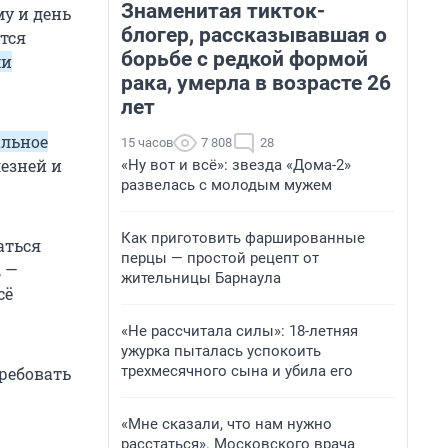
Знаменитая тикток-
му и день
блогер, рассказывавшая о
тся
борьбе с редкой формой
ми
рака, умерла в возрасте 26
лет
альное
15 часов
7 808
28
лезней и
«Ну вот и всё»: звезда «Дома-2»
развелась с молодым мужем
Как приготовить фаршированные
аться
перцы — простой рецепт от
 —
жительницы Барнаула
сё
«Не рассчитала силы»: 18-летняя
ужурка пыталась успокоить
трехмесячного сына и убила его
требовать
«Мне сказали, что нам нужно
расстаться». Московского врача