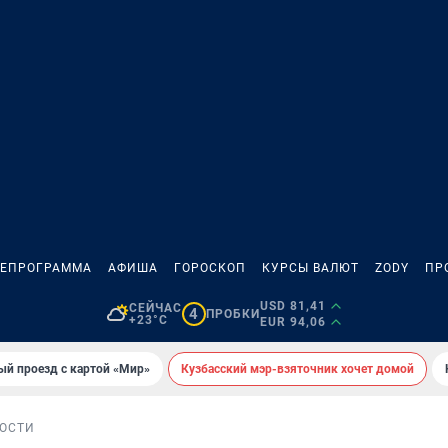
ЛЕПРОГРАММА
АФИША
ГОРОСКОП
КУРСЫ ВАЛЮТ
ZODY
ПР
USD 81,41
СЕЙЧАС
4
ПРОБКИ
+23°C
EUR 94,06
ый проезд с картой «Мир»
Кузбасский мэр-взяточник хочет домой
ОСТИ