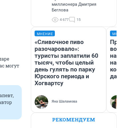
миллионера Дмитрия
Беглова
4 677
15
МНЕНИЕ
МНЕНИ
«Сливочное пиво
Прода
разочаровало»:
возьм
туристы заплатили 60
нам г
паре
тысяч, чтобы целый
налог
ас могут
день гулять по парку
косне
Юрского периода и
даже 
Хогвартсу
апевт,
Яна Шаламова
автор
РЕКОМЕНДУЕМ