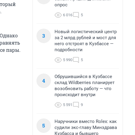
оторый
опрос
.
6 016
5
Новый логистический центр
3
 Однако
за 2 млрд рублей и мост для
 равнять
него отстроят в Кузбассе —
се пары.
подробности
5 990
5
Обрушившийся в Кузбассе
4
склад Wildberries планирует
возобновить работу — что
происходит внутри
5 591
9
Наручники вместо Rolex: как
5
судили экс-главу Минздрава
Кузбасса и бывшего