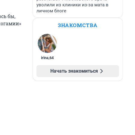
уволили из клиники из-за мата в
личном блоге
сь бы,
ногамии»
ЗНАКОМСТВА
irina
,
64
Начать знакомиться