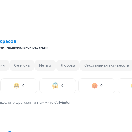
красов
ент национальной редакции
ния
Он и она
Интим
Любовь
Сексуальная активность
0
0
0
ыделите фрагмент и нажмите Ctrl+Enter