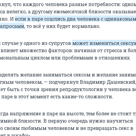
нул, что каждого человека разные потребности: одно
са нелегко, а другому ежемесячной близости оказывае
чно. И
если в паре сошлись два человека с одинаковы
запросами
, то всё у них будет нормально.
 случае у одного из супругов
может измениться сексу
о влияет множество факторов: начиная от стресса и бо
рмональным циклом или проблемами в отношениях.
зделять желание заниматься сексом и желание заним
етным человеком, — подчеркнул Владимир Дашевский,
ет быть с точки зрения репродуктологии у человека в
 паре в этот момент есть какие-то сложности.
гда напряжение в паре на высоте, тем более не стоит 
тимной близости. В первую очередь нужно научиться
со своим любимым человеком и не превращать секс в
ет в шкафу».