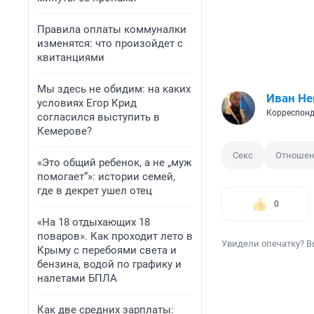
Правила оплаты коммуналки
изменятся: что произойдет с
квитанциями
Мы здесь не обидим: на каких
Иван Не
условиях Егор Крид
Корреспонд
согласился выступить в
Кемерове?
Секс
Отноше
«Это общий ребенок, а не „муж
помогает“»: истории семей,
где в декрет ушел отец
0
«На 18 отдыхающих 18
поваров». Как проходит лето в
Увидели опечатку? В
Крыму с перебоями света и
бензина, водой по графику и
налетами БПЛА
Как две средних зарплаты: