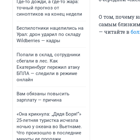
Где-то дожди, а где-то жара:
точный прогноз от
синоптиков на конец недели
О том, почему 
самым близким 
Беспилотники нацелились на
— читайте в
бол
Урал: дрон ударил по складу
Wildberries — кадры
Попали в склад, сотрудники
сбегали в лес. Как
Екатеринбург пережил атаку
БПЛА — следили в режиме
онлайн
Вам обязаны повысить
зарплату — причина
«Она крикнула: „Дядя Боря!“»
25-летняя туристка исчезла
ночью у океана во Вьетнаме.
Что произошло в последние
минуты ее пропажи