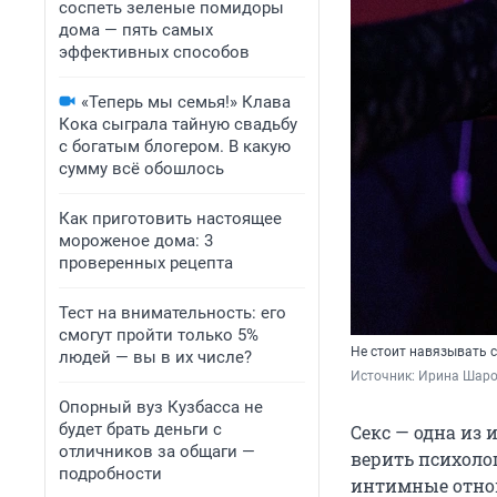
соспеть зеленые помидоры
дома — пять самых
эффективных способов
«Теперь мы семья!» Клава
Кока сыграла тайную свадьбу
с богатым блогером. В какую
сумму всё обошлось
Как приготовить настоящее
мороженое дома: 3
проверенных рецепта
Тест на внимательность: его
смогут пройти только 5%
Не стоит навязывать с
людей — вы в их числе?
Источник: 
Ирина Шаров
Опорный вуз Кузбасса не
будет брать деньги с
Секс — одна из 
отличников за общаги —
верить психолог
подробности
интимные отнош