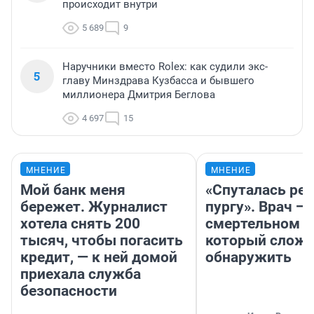
происходит внутри
5 689
9
Наручники вместо Rolex: как судили экс-
5
главу Минздрава Кузбасса и бывшего
миллионера Дмитрия Беглова
4 697
15
МНЕНИЕ
МНЕНИЕ
Мой банк меня
«Спуталась реч
бережет. Журналист
пургу». Врач — 
хотела снять 200
смертельном д
тысяч, чтобы погасить
который слож
кредит, — к ней домой
обнаружить
приехала служба
безопасности