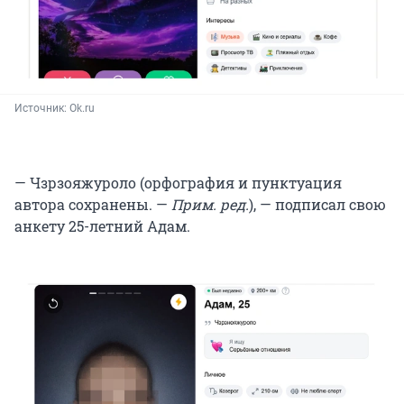
Источник: 
Ok.ru
— Чзрзояжуроло (орфография и пунктуация
автора сохранены. —
Прим. ред.
), — подписал свою
анкету 25-летний Адам.