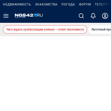
НЕДВИЖИМОСТЬ
ЗНАКОМСТВА
ПОГОДА
ФОРУМ
ТЕЛЕПРО
Чего ждать кузбассовцам осенью — ответ экономиста
Льготный про