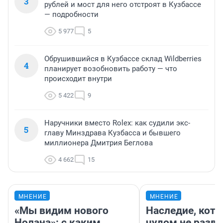
3
рублей и мост для него отстроят в Кузбассе
— подробности
5 977
5
Обрушившийся в Кузбассе склад Wildberries
4
планирует возобновить работу — что
происходит внутри
5 422
9
Наручники вместо Rolex: как судили экс-
5
главу Минздрава Кузбасса и бывшего
миллионера Дмитрия Беглова
4 662
15
МНЕНИЕ
МНЕНИЕ
«Мы видим нового
Наследие, кото
Нолана»: с каким
чудом не разва