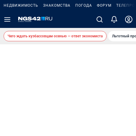
НЕДВИЖИМОСТЬ
ЗНАКОМСТВА
ПОГОДА
ФОРУМ
ТЕЛЕПРО
Чего ждать кузбассовцам осенью — ответ экономиста
Льготный про