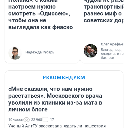
настроем нужно
транспортный 
смотреть «Одиссею»,
разнес миф о 
чтобы она не
советских доро
выглядела как фиаско
Олег Арефьев
Блогер, предпри
Надежда Губарь
владелец в тра
бизнесе
РЕКОМЕНДУЕМ
«Мне сказали, что нам нужно
расстаться». Московского врача
уволили из клиники из-за мата в
личном блоге
10 часов
22 968
17
Ученый АлтГУ рассказала, ждать ли нашествия