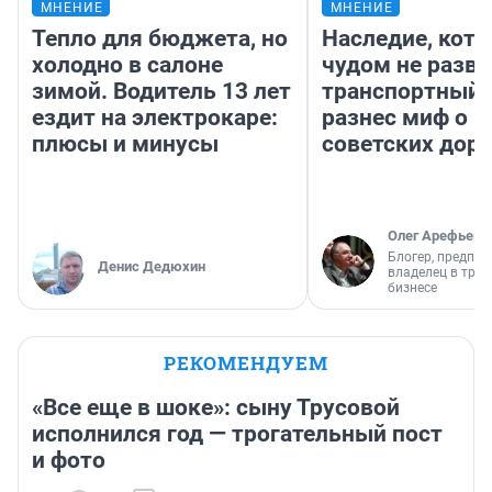
МНЕНИЕ
МНЕНИЕ
Тепло для бюджета, но
Наследие, кото
холодно в салоне
чудом не разва
зимой. Водитель 13 лет
транспортный 
ездит на электрокаре:
разнес миф о 
плюсы и минусы
советских доро
Олег Арефьев
Блогер, предпри
Денис Дедюхин
владелец в тра
бизнесе
РЕКОМЕНДУЕМ
«Все еще в шоке»: сыну Трусовой
исполнился год — трогательный пост
и фото