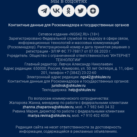
Мы в соцсетях
Контактные данные для Роскомнадзора и государственных органов
Сетевое издание «NGS42.RU» (18+)
Зарегистрировано Федеральной службой по надзору в сфере связи,
информационных технологий и массовых коммуникаций
(Роскомнадзор). Регистрационный номер и дата принятия решения о
регистрации - ЭЛ № ФС 77-78817 от 07.08.2020 г.
Учредитель: Общество с ограниченной ответственностью "ИНТЕРНЕТ
ТЕХНОЛОГИИ"
Главный редактор: Левчук Александр Николаевич
Адрес редакции: 650000, Россия, Кемерово, ул. 50 лет Октября, д. 11, офис
201, телефон +7 (3842) 23-22-60
Электронный адрес редакции:
ngs42@shkulev.ru
Контактные данные для Роскомнадзора и государственных органов:
juristnsk@shkulev.ru
Техподдержка:
help@shkulev.ru
По вопросам коммерческого сотрудничества:
Жапарова Жанна, менеджер по работе с федеральными клиентами
zhanna.zhaparova@shkulev.ru
, моб. + 7 982 640 34 32
Ревина Мария, директор по работе с федеральными клиентами
mariya.revina@shkulev.ru
, моб. +7 910 402 4056
Редакция сайта не несет ответственности за достоверность
информации, содержащейся в рекламных объявлениях.