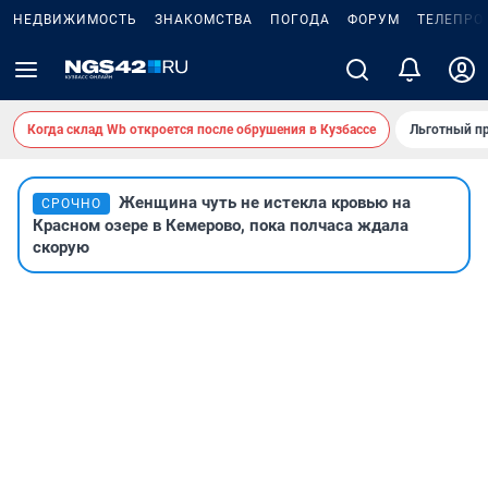
НЕДВИЖИМОСТЬ
ЗНАКОМСТВА
ПОГОДА
ФОРУМ
ТЕЛЕПРО
Когда склад Wb откроется после обрушения в Кузбассе
Льготный пр
Женщина чуть не истекла кровью на
СРОЧНО
Красном озере в Кемерово, пока полчаса ждала
скорую