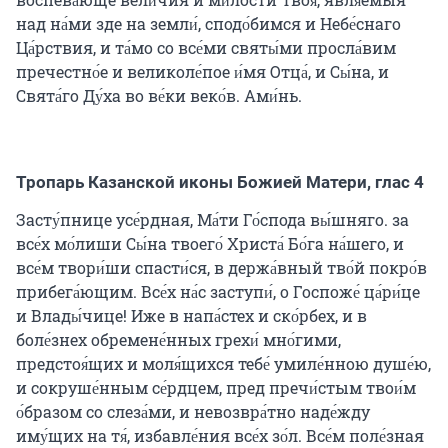
над на́ми зде на земли́, сподо́бимся и Небе́снаго
Ца́рствия, и та́мо со все́ми святы́ми просла́вим
пречестно́е и великоле́пое и́мя Отца́, и Сы́на, и
Свята́го Ду́ха во ве́ки веко́в. Ами́нь.
Тропарь Казанской иконы Божией Матери, глас 4
Засту́пнице усе́рдная, Ма́ти Го́спода вы́шняго. за
все́х мо́лиши Сы́на твоего́ Христа́ Бо́га на́шего, и
все́м твори́ши спасти́ся, в держа́вный тво́й покро́в
прибега́ющим. Все́х на́с заступи́, о Госпоже́ ца́ри́це
и Влады́чице! Иже в напа́стех и ско́рбех, и в
боле́знех обремене́нных грехи́ мно́гими,
предстоя́щих и моля́щихся тебе́ умиле́нною душе́ю,
и сокруше́нным се́рдцем, пред пречи́стым твои́м
о́бразом со слеза́ми, и невозвра́тно наде́жду
иму́щих на тя́, избавле́ния все́х зо́л. Все́м поле́зная