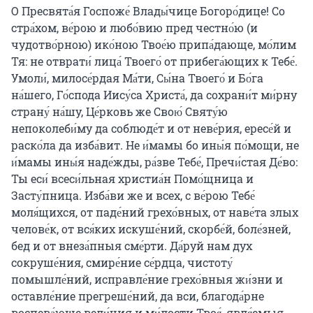
О Пресвята́я Госпоже́ Влады́чице Богоро́дице! Со
стра́хом, ве́рою и любо́вию пред честно́ю (и
чудотво́рною) ико́ною Твое́ю припа́дающе, мо́лим
Тя: не отврати́ лица́ Твоего́ от прибега́ющих к Тебе́.
Умоли́, милосе́рдая Ма́ти, Сы́на Твоего́ и Бо́га
на́шего, Го́спода Иису́са Христа́, да сохрани́т ми́рну
страну́ на́шу, Це́рковь же Свою́ Святу́ю
непоколеби́му да соблюде́т и от неве́рия, ересе́й и
раско́ла да изба́вит. Не и́мамы бо ины́я по́мощи, не
и́мамы ины́я наде́жды, ра́зве Тебе́, Пречи́стая Де́во:
Ты еси́ всеси́льная христиа́н Помо́щница и
Засту́пница. Изба́ви же и всех, с ве́рою Тебе́
моля́щихся, от паде́ний грехо́вных, от наве́та злых
челове́к, от вся́ких искуше́ний, скорбе́й, боле́зней,
бед и от внеза́пныя сме́рти. Да́руй нам дух
сокруше́ния, смире́ние се́рдца, чистоту́
помышле́ний, исправле́ние грехо́вныя жи́зни и
оставле́ние прегреше́ний, да вси, благода́рне
воспева́юще вели́чия и ми́лости Твоя́, явля́емыя