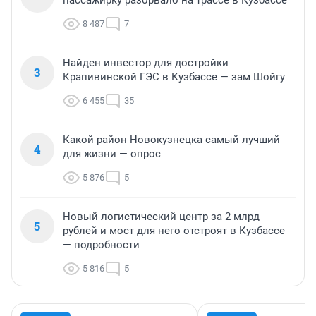
пассажирку разорвало на трассе в Кузбассе
8 487
7
Найден инвестор для достройки
3
Крапивинской ГЭС в Кузбассе — зам Шойгу
6 455
35
Какой район Новокузнецка самый лучший
4
для жизни — опрос
5 876
5
Новый логистический центр за 2 млрд
5
рублей и мост для него отстроят в Кузбассе
— подробности
5 816
5