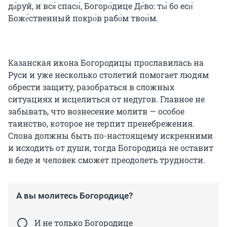
да́руй, и вся́ спаси́, Богоро́дице Де́во: ты́ бо еси́
Боже́ственный покро́в рабо́м твои́м.
Казанская икона Богородицы прославилась на
Руси и уже несколько столетий помогает людям
обрести защиту, разобраться в сложных
ситуациях и исцелиться от недугов. Главное не
забывать, что вознесение молитв — особое
таинство, которое не терпит пренебрежения.
Слова должны быть по-настоящему искренними
и исходить от души, тогда Богородица не оставит
в беде и человек сможет преодолеть трудности.
А вы молитесь Богородице?
И не только Богородице