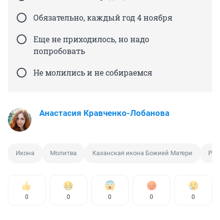
Обязательно, каждый год 4 ноября
Еще не приходилось, но надо
попробовать
Не молились и не собираемся
Анастасия Кравченко-Лобанова
Икона
Молитва
Казанская икона Божией Матери
Рел
0
0
0
0
0