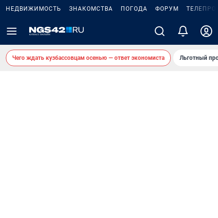
НЕДВИЖИМОСТЬ
ЗНАКОМСТВА
ПОГОДА
ФОРУМ
ТЕЛЕПРО
Чего ждать кузбассовцам осенью — ответ экономиста
Льготный про