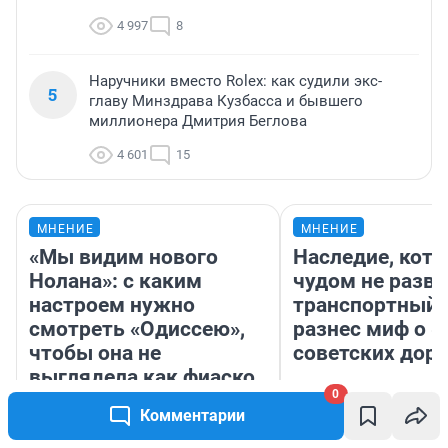
4 997
8
Наручники вместо Rolex: как судили экс-
5
главу Минздрава Кузбасса и бывшего
миллионера Дмитрия Беглова
4 601
15
МНЕНИЕ
МНЕНИЕ
«Мы видим нового
Наследие, кото
Нолана»: с каким
чудом не разва
настроем нужно
транспортный 
смотреть «Одиссею»,
разнес миф о 
чтобы она не
советских доро
выглядела как фиаско
0
Комментарии
Олег Арефьев