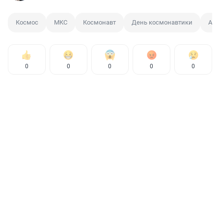
Космос
МКС
Космонавт
День космонавтики
Але
0
0
0
0
0