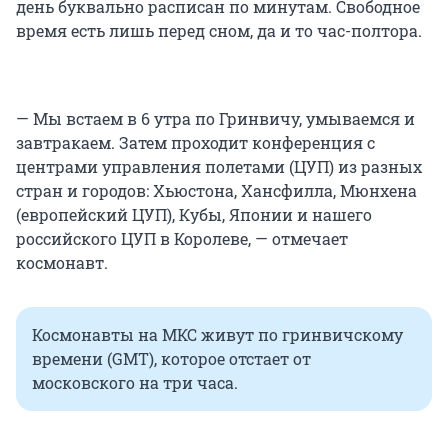
Она длилась 172 суток.
день буквально расписан по минутам. Свободное
время есть лишь перед сном, да и то час-полтора.
Во второй полет, осенью 2018 года, во время
запуска корабля произошла нештатная
ситуация. Экспедиция не состоялась.
— Мы встаем в 6 утра по Гринвичу, умываемся и
завтракаем. Затем проходит конференция с
В следующий раз Алексей Овчинин полетел в
центрами управления полетами (ЦУП) из разных
космос в марте 2019 года. И третья экспедиция
стран и городов: Хьюстона, Хансфилла, Мюнхена
случилась в сентябре 2024 года. Вернуться
(европейский ЦУП), Кубы, Японии и нашего
домой космонавт должен 20 апреля 2025 года.
российского ЦУП в Королеве, — отмечает
космонавт.
Космонавты на МКС живут по гринвичскому
времени (GMT), которое отстает от
московского на три часа.