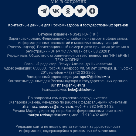
Мы в соцсетях
Контактные данные для Роскомнадзора и государственных органов
Сетевое издание «NGS42.RU» (18+)
Зарегистрировано Федеральной службой по надзору в сфере связи,
информационных технологий и массовых коммуникаций
(Роскомнадзор). Регистрационный номер и дата принятия решения о
регистрации - ЭЛ № ФС 77-78817 от 07.08.2020 г.
Учредитель: Общество с ограниченной ответственностью "ИНТЕРНЕТ
ТЕХНОЛОГИИ"
Главный редактор: Левчук Александр Николаевич
Адрес редакции: 650000, Россия, Кемерово, ул. 50 лет Октября, д. 11, офис
201, телефон +7 (3842) 23-22-60
Электронный адрес редакции:
ngs42@shkulev.ru
Контактные данные для Роскомнадзора и государственных органов:
juristnsk@shkulev.ru
Техподдержка:
help@shkulev.ru
По вопросам коммерческого сотрудничества:
Жапарова Жанна, менеджер по работе с федеральными клиентами
zhanna.zhaparova@shkulev.ru
, моб. + 7 982 640 34 32
Ревина Мария, директор по работе с федеральными клиентами
mariya.revina@shkulev.ru
, моб. +7 910 402 4056
Редакция сайта не несет ответственности за достоверность
информации, содержащейся в рекламных объявлениях.