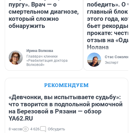
пургу». Врач — о
победить». О ч
смертельном диагнозе,
главный блокб
который сложно
этого года, ко
обнаружить
бьет рекорды 
прокате: честн
отзыв на «Оди
Нолана
Ирина Волкова
Главврач клиники
Стас Соколов
«Реабилитация доктора
Эксперт
Волковой»
РЕКОМЕНДУЕМ
«Девчонки, вы испытываете судьбу»:
что творится в подпольной рюмочной
на Березовой в Рязани — обзор
YA62.RU
8 часов
4 626
Обсудить