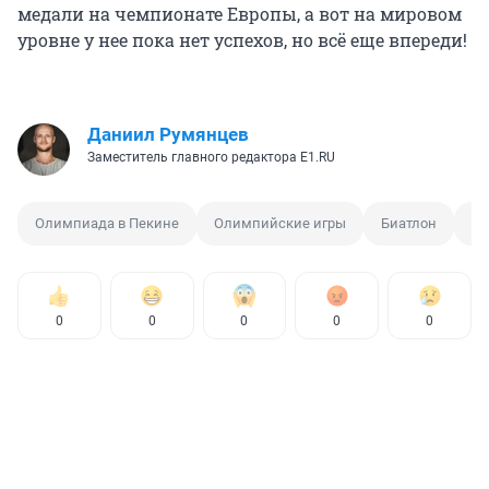
медали на чемпионате Европы, а вот на мировом
уровне у нее пока нет успехов, но всё еще впереди!
Даниил Румянцев
Заместитель главного редактора E1.RU
Олимпиада в Пекине
Олимпийские игры
Биатлон
Шо
0
0
0
0
0