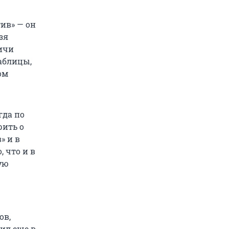
ив» — он
зя
вичи
таблицы,
ом
гда по
рить о
» и в
, что и в
ую
ов,
вил еще в