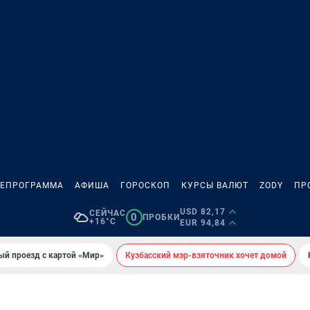
ЛЕПРОГРАММА
АФИША
ГОРОСКОП
КУРСЫ ВАЛЮТ
ZODY
ПР
USD 82,17
СЕЙЧАС
0
ПРОБКИ
+16°C
EUR 94,84
ый проезд с картой «Мир»
Кузбасский мэр-взяточник хочет домой