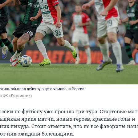
отив» обыграл действующего чемпиона России
ба ФК «Локомотив»
оссии по футболу уже прошло три тура. Стартовые ма
ьщикам яркие матчи, новых героев, красивые голы и
них никуда. Стоит отметить, что не все фавориты нач
к от них ожидали болельщики.