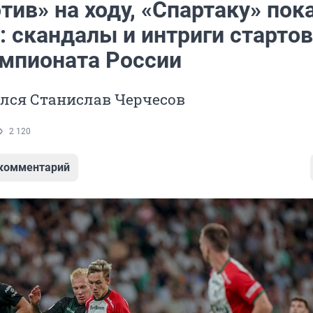
ив» на ходу, «Спартаку» пок
: скандалы и интриги старто
емпионата России
улся Станислав Черчесов
2 120
 комментарий