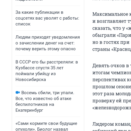
За какие публикации в
Максимальное к
соцсетях вас уволят с работы:
и возглавляет 
список
сказать, что у 
обыграли «Пари 
Людям приходят уведомления
но в гостях пр
о зачислении денег на счет:
страны «Краснод
почему верить этому опасно
В СССР его бы расстреляли: в
Девять очков в 
Кузбассе спустя 35 лет
итогам чемпион
поймали убийцу из
перспективах к
Новосибирска
прошлом сезоне 
Восемь сбили, три упали.
этот раза моло
Все, что известно об атаке
проверку ей пре
беспилотников на
«железнодорожн
Екатеринбург
«Сами кормите свои будущие
Лидером команд
опухоли». Биолог назвал
забивший три го