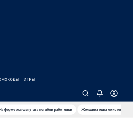
ОМОКОДЫ
ИГРЫ
На ферме экс-депутата погибли работники
Женщина едва не истекла кро