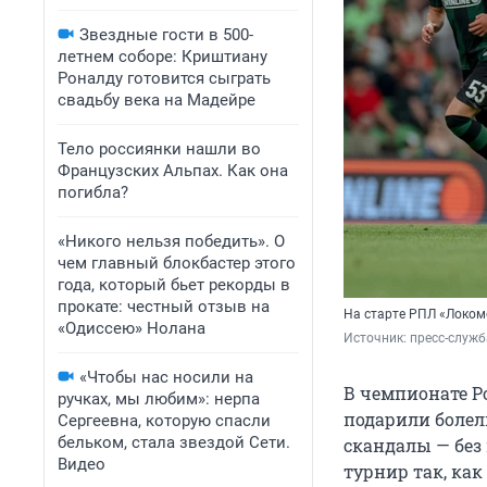
Звездные гости в 500-
летнем соборе: Криштиану
Роналду готовится сыграть
свадьбу века на Мадейре
Тело россиянки нашли во
Французских Альпах. Как она
погибла?
«Никого нельзя победить». О
чем главный блокбастер этого
года, который бьет рекорды в
прокате: честный отзыв на
На старте РПЛ «Локом
«Одиссею» Нолана
Источник: 
пресс-служ
«Чтобы нас носили на
В чемпионате Р
ручках, мы любим»: нерпа
подарили болел
Сергеевна, которую спасли
бельком, стала звездой Сети.
скандалы — без 
Видео
турнир так, ка