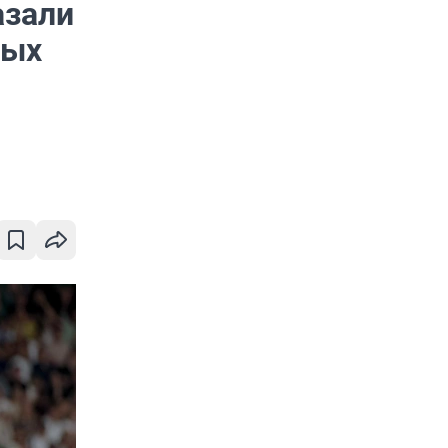
азали
вых