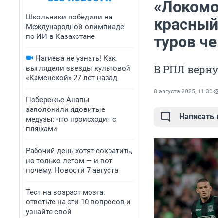
«Локомот
Школьники победили на
красный
Международной олимпиаде
по ИИ в Казахстане
туров ч
Нагиева не узнать! Как
В РПЛ верн
выглядели звезды культовой
«Каменской» 27 лет назад
8 августа 2025, 11:30
Побережье Анапы
заполонили ядовитые
Написать
медузы: что происходит с
пляжами
Рабочий день хотят сократить,
но только летом — и вот
почему. Новости 7 августа
Тест на возраст мозга:
ответьте на эти 10 вопросов и
узнайте свой