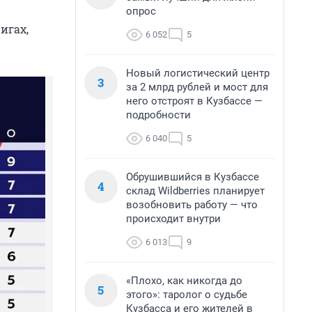
опрос
игах,
6 052
5
Новый логистический центр
3
за 2 млрд рублей и мост для
него отстроят в Кузбассе —
подробности
6 040
5
Обрушившийся в Кузбассе
4
склад Wildberries планирует
возобновить работу — что
происходит внутри
6 013
9
«Плохо, как никогда до
5
этого»: таролог о судьбе
Кузбасса и его жителей в