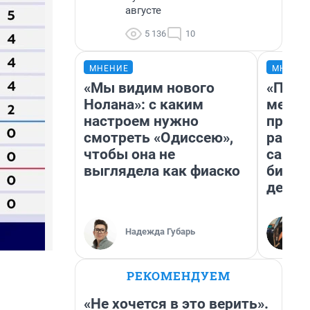
августе
5 136
10
МНЕНИЕ
МНЕНИ
«Мы видим нового
«Поку
Нолана»: с каким
мешке
настроем нужно
предп
смотреть «Одиссею»,
расска
чтобы она не
самом
выглядела как фиаско
бизне
дешев
Надежда Губарь
РЕКОМЕНДУЕМ
«Не хочется в это верить».