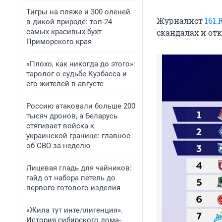
Тигры на пляже и 300 оленей
Журналист
161.
в дикой природе: топ-24
самых красивых бухт
скандалах и от
Приморского края
«Плохо, как никогда до этого»:
таролог о судьбе Кузбасса и
его жителей в августе
Россию атаковали больше 200
тысяч дронов, а Беларусь
стягивает войска к
украинской границе: главное
об СВО за неделю
Лицевая гладь для чайников:
гайд от набора петель до
первого готового изделия
«Жила тут интеллигенция».
История сибирского дома-