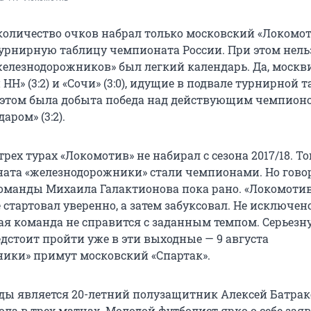
оличество очков набрал только московский «Локомот
турнирную таблицу чемпионата России. При этом нель
«железнодорожников» был легкий календарь. Да, моск
НН» (3:2) и «Сочи» (3:0), идущие в подвале турнирной 
и этом была добыта победа над действующим чемпион
аром» (3:2).
трех турах «Локомотив» не набирал с сезона 2017/18. То
ата «железнодорожники» стали чемпионами. Но гово
оманды Михаила Галактионова пока рано. «Локомотив
стартовал уверенно, а затем забуксовал. Не исключено
дая команда не справится с заданным темпом. Серьезн
дстоит пройти уже в эти выходные — 9 августа
ики» примут московский «Спартак».
ы является 20-летний полузащитник Алексей Батрак
ла в трех матчах. Молодой футболист ярко о себе зая