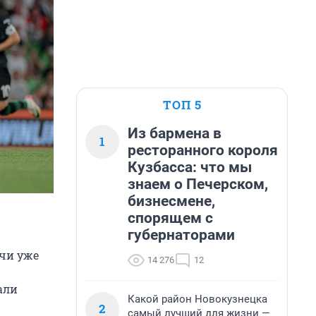
ТОП 5
Из бармена в
1
ресторанного короля
Кузбасса: что мы
знаем о Печерском,
бизнесмене,
спорящем с
губернаторами
тчи уже
14 276
12
али
Какой район Новокузнецка
2
самый лучший для жизни —