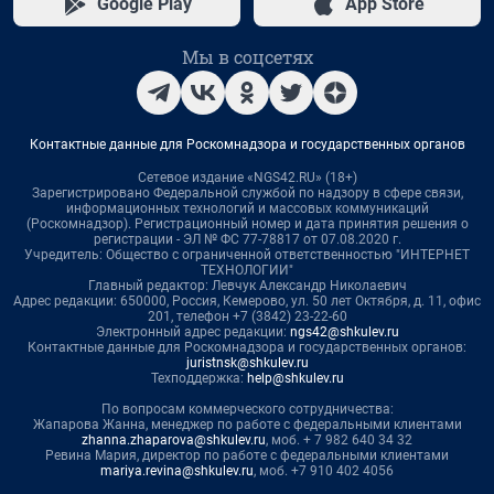
Google Play
App Store
Мы в соцсетях
Контактные данные для Роскомнадзора и государственных органов
Сетевое издание «NGS42.RU» (18+)
Зарегистрировано Федеральной службой по надзору в сфере связи,
информационных технологий и массовых коммуникаций
(Роскомнадзор). Регистрационный номер и дата принятия решения о
регистрации - ЭЛ № ФС 77-78817 от 07.08.2020 г.
Учредитель: Общество с ограниченной ответственностью "ИНТЕРНЕТ
ТЕХНОЛОГИИ"
Главный редактор: Левчук Александр Николаевич
Адрес редакции: 650000, Россия, Кемерово, ул. 50 лет Октября, д. 11, офис
201, телефон +7 (3842) 23-22-60
Электронный адрес редакции:
ngs42@shkulev.ru
Контактные данные для Роскомнадзора и государственных органов:
juristnsk@shkulev.ru
Техподдержка:
help@shkulev.ru
По вопросам коммерческого сотрудничества:
Жапарова Жанна, менеджер по работе с федеральными клиентами
zhanna.zhaparova@shkulev.ru
, моб. + 7 982 640 34 32
Ревина Мария, директор по работе с федеральными клиентами
mariya.revina@shkulev.ru
, моб. +7 910 402 4056