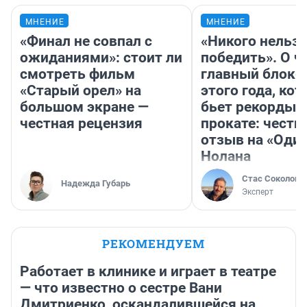
МНЕНИЕ
МНЕНИЕ
«Финал не совпал с
«Никого нельз
ожиданиями»: стоит ли
победить». О ч
смотреть фильм
главный блокб
«Старый орел» на
этого года, ко
большом экране —
бьет рекорды 
честная рецензия
прокате: честн
отзыв на «Оди
Нолана
Стас Соколов
Надежда Губарь
Эксперт
РЕКОМЕНДУЕМ
Работает в клинике и играет в театре
— что известно о сестре Вани
Дмитриенко, оскандалившейся на