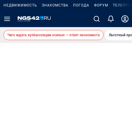
НЕДВИЖИМОСТЬ
ЗНАКОМСТВА
ПОГОДА
ФОРУМ
ТЕЛЕПРО
Чего ждать кузбассовцам осенью — ответ экономиста
Льготный про