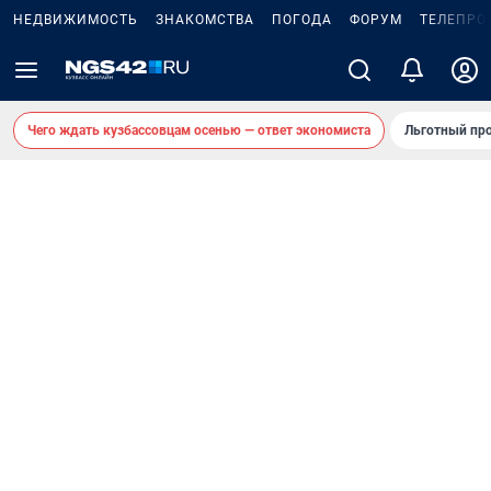
НЕДВИЖИМОСТЬ
ЗНАКОМСТВА
ПОГОДА
ФОРУМ
ТЕЛЕПРО
Чего ждать кузбассовцам осенью — ответ экономиста
Льготный про