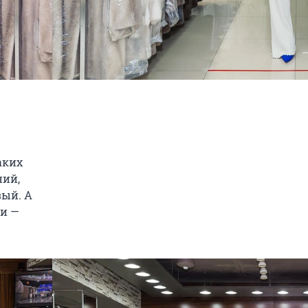
аких
ний,
ый. А
и —