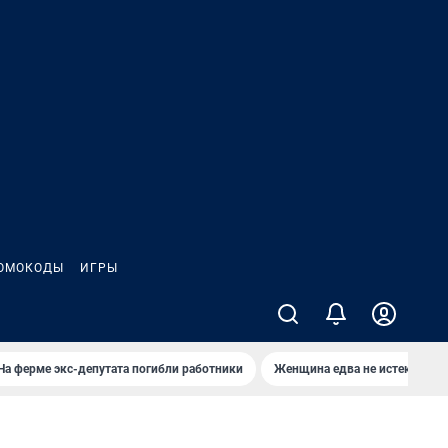
ОМОКОДЫ
ИГРЫ
На ферме экс-депутата погибли работники
Женщина едва не истекла кро