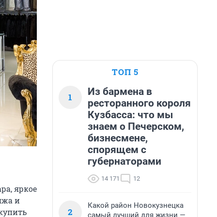
ТОП 5
Из бармена в
1
ресторанного короля
Кузбасса: что мы
знаем о Печерском,
бизнесмене,
спорящем с
губернаторами
14 171
12
ара, яркое
яжа и
Какой район Новокузнецка
2
 купить
самый лучший для жизни —