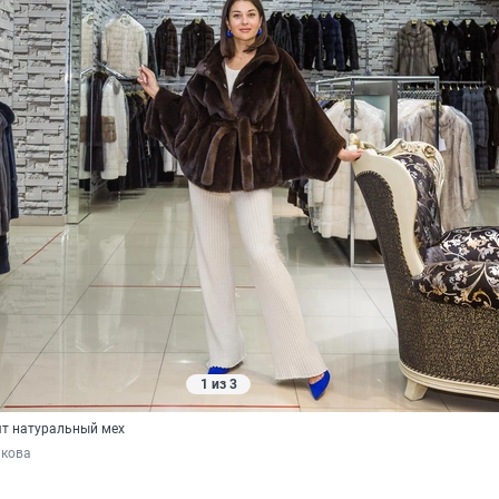
1 из 3
т натуральный мех
акова