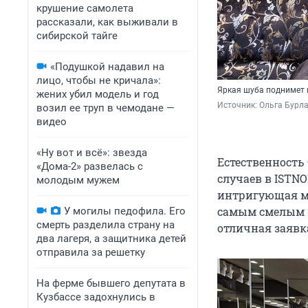
крушение самолета
рассказали, как выживали в
сибирской тайге
«Подушкой надавил на
лицо, чтобы не кричала»:
Яркая шуба поднимет 
жених убил модель и год
Источник: 
Ольга Бурл
возил ее труп в чемодане —
видео
«Ну вот и всё»: звезда
Естественность 
«Дома-2» развелась с
случаев в ISTN
молодым мужем
интригующая м
самым смелым 
У могилы педофила. Его
смерть разделила страну на
отличная заявка
два лагеря, а защитника детей
отправила за решетку
На ферме бывшего депутата в
Кузбассе задохнулись в