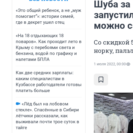
Шуба за
«Это общий ребенок, а не „муж
запусти
помогает“»: истории семей,
где в декрет ушел отец
можно с
«На 18 отдыхающих 18
Со скидкой 
поваров». Как проходит лето в
Крыму с перебоями света и
норку, паль
бензина, водой по графику и
налетами БПЛА
1 июля 2022, 00:00
Как две средних зарплаты:
каким специалистам в
Кузбассе работодатели готовы
платить больше
«Лёд был на лобовом
стекле». Спасённые в Сибири
лётчики рассказали, как
выживали почти трое суток в
тайге