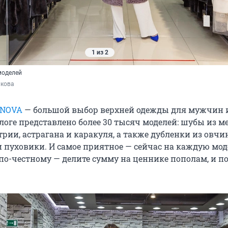
1 из 2
моделей
акова
TNOVA
— большой выбор верхней одежды для мужчин 
логе представлено более 30 тысяч моделей: шубы из м
трии, астрагана и каракуля, а также дубленки из овчи
и пуховики. И самое приятное — сейчас на каждую мод
 по-честному — делите сумму на ценнике пополам, и п