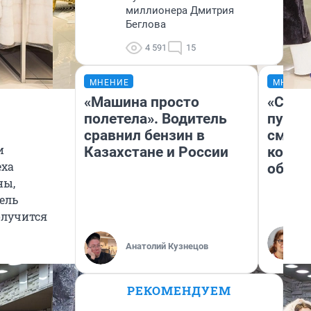
миллионера Дмитрия
Беглова
4 591
15
МНЕНИЕ
МНЕНИ
«Машина просто
«Спут
полетела». Водитель
пургу»
сравнил бензин в
смерт
и
Казахстане и России
котор
еха
обнар
ны,
ель
олучится
Анатолий Кузнецов
РЕКОМЕНДУЕМ