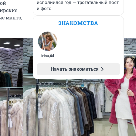
исполнился год — трогательный пост
вой
и фото
бирские
ые манто,
ЗНАКОМСТВА
irina
,
64
Начать знакомиться