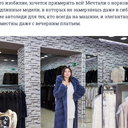
то изобилие, хочется примерить всё! Мечтали о норко
ь длинные модели, в которых не замерзнешь даже в си
е автоледи для тех, кто всегда на машине, и элегантн
уместны даже с вечерним платьем.