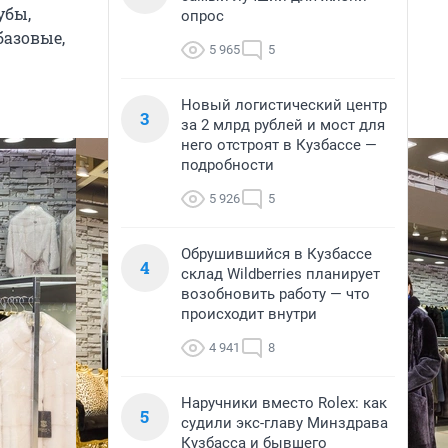
убы,
опрос
базовые,
5 965
5
Новый логистический центр
3
за 2 млрд рублей и мост для
него отстроят в Кузбассе —
подробности
5 926
5
Обрушившийся в Кузбассе
4
склад Wildberries планирует
возобновить работу — что
происходит внутри
4 941
8
Наручники вместо Rolex: как
5
судили экс-главу Минздрава
Кузбасса и бывшего