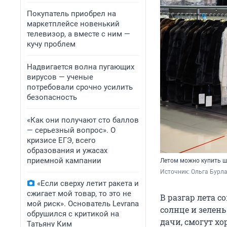
Покупатель приобрел на
маркетплейсе новенький
телевизор, а вместе с ним —
кучу проблем
Надвигается волна пугающих
вирусов — ученые
потребовали срочно усилить
безопасность
«Как они получают сто баллов
— серьезный вопрос». О
кризисе ЕГЭ, всего
образования и ужасах
приемной кампании
Летом можно купить ш
Источник: 
Ольга Бурл
«Если сверху летит ракета и
сжигает мой товар, то это не
В разгар лета с
мой риск». Основатель Levrana
солнце и зелень
обрушился с критикой на
дачи, смогут х
Татьяну Ким