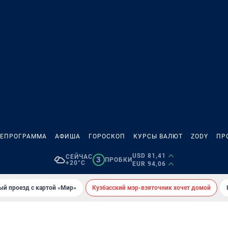
ЛЕПРОГРАММА
АФИША
ГОРОСКОП
КУРСЫ ВАЛЮТ
ZODY
ПР
USD 81,41
СЕЙЧАС
3
ПРОБКИ
+20°C
EUR 94,06
ый проезд с картой «Мир»
Кузбасский мэр-взяточник хочет домой