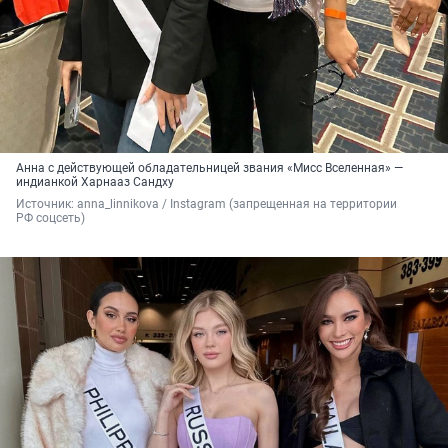
Анна с действующей обладательницей звания «Мисс Вселенная» —
индианкой Харнааз Сандху
Источник: 
anna_linnikova / Instagram (запрещенная на территории 
РФ соцсеть)