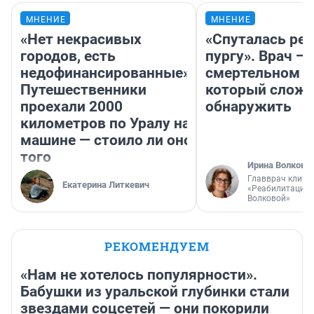
МНЕНИЕ
МНЕНИЕ
«Нет некрасивых
«Спуталась реч
городов, есть
пургу». Врач — 
недофинансированные».
смертельном д
Путешественники
который слож
проехали 2000
обнаружить
километров по Уралу на
машине — стоило ли оно
того
Ирина Волкова
Главврач клини
Екатерина Литкевич
«Реабилитация 
Волковой»
РЕКОМЕНДУЕМ
«Нам не хотелось популярности».
Бабушки из уральской глубинки стали
звездами соцсетей — они покорили