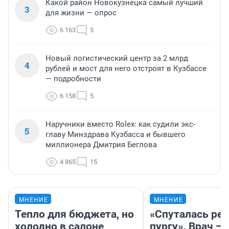
Какой район Новокузнецка самый лучший
3
для жизни — опрос
6 163
5
Новый логистический центр за 2 млрд
4
рублей и мост для него отстроят в Кузбассе
— подробности
6 158
5
Наручники вместо Rolex: как судили экс-
5
главу Минздрава Кузбасса и бывшего
миллионера Дмитрия Беглова
4 865
15
МНЕНИЕ
МНЕНИЕ
Тепло для бюджета, но
«Спуталась реч
холодно в салоне
пургу». Врач — 