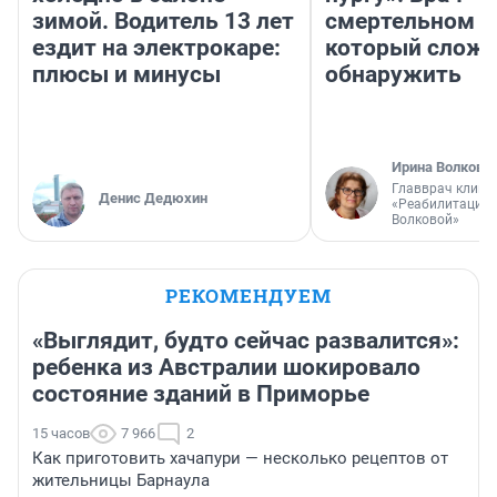
зимой. Водитель 13 лет
смертельном д
ездит на электрокаре:
который слож
плюсы и минусы
обнаружить
Ирина Волкова
Главврач клини
Денис Дедюхин
«Реабилитация 
Волковой»
РЕКОМЕНДУЕМ
«Выглядит, будто сейчас развалится»:
ребенка из Австралии шокировало
состояние зданий в Приморье
15 часов
7 966
2
Как приготовить хачапури — несколько рецептов от
жительницы Барнаула