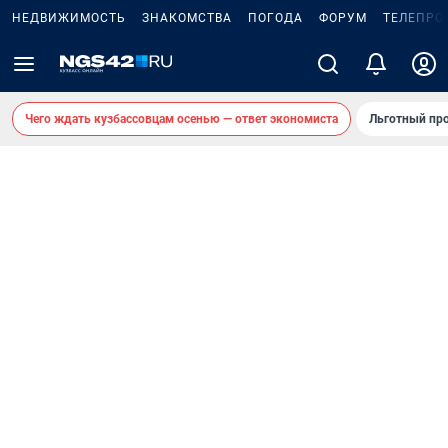
НЕДВИЖИМОСТЬ
ЗНАКОМСТВА
ПОГОДА
ФОРУМ
ТЕЛЕПРО
Чего ждать кузбассовцам осенью — ответ экономиста
Льготный про