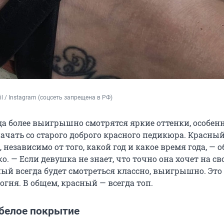
il / Instagram (соцсеть запрещена в РФ)
да более выигрышно смотрятся яркие оттенки, особенн
начать со старого доброго красного педикюра. Красны
, независимо от того, какой год и какое время года, — 
. — Если девушка не знает, что точно она хочет на св
ный всегда будет смотреться классно, выигрышно. Это
 огня. В общем, красный — всегда топ.
 белое покрытие