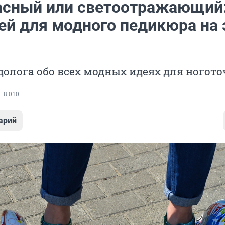
асный или светоотражающий
ей для модного педикюра на 
долога обо всех модных идеях для ногото
8 010
арий