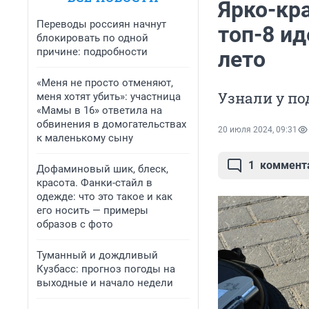
Ярко-кр
Переводы россиян начнут
топ-8 ид
блокировать по одной
причине: подробности
лето
«Меня не просто отменяют,
Узнали у по
меня хотят убить»: участница
«Мамы в 16» ответила на
обвинения в домогательствах
20 июля 2024, 09:31
к маленькому сыну
1
коммент
Дофаминовый шик, блеск,
красота. Фанки-стайл в
одежде: что это такое и как
его носить — примеры
образов с фото
Туманный и дождливый
Кузбасс: прогноз погоды на
выходные и начало недели