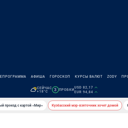
ЛЕПРОГРАММА
АФИША
ГОРОСКОП
КУРСЫ ВАЛЮТ
ZODY
ПР
USD 82,17
СЕЙЧАС
3
ПРОБКИ
+18°C
EUR 94,84
ый проезд с картой «Мир»
Кузбасский мэр-взяточник хочет домой