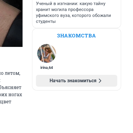
Ученый в изгнании: какую тайну
хранит могила профессора
уфимского вуза, которого обожали
студенты
ЗНАКОМСТВА
irina
,
64
о летом,
й
Начать знакомиться
объясняет
оих ногах
 цвет