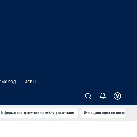
ОМОКОДЫ
ИГРЫ
На ферме экс-депутата погибли работники
Женщина едва не истекла кро