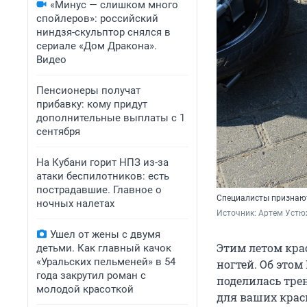
«Минус — слишком много
спойлеров»: российский
ниндзя-скульптор снялся в
сериале «Дом Дракона».
Видео
Пенсионеры получат
прибавку: кому придут
дополнительные выплаты с 1
сентября
На Кубани горит НПЗ из-за
атаки беспилотников: есть
пострадавшие. Главное о
Специалисты признают
ночных налетах
Источник: 
Артем Устю
Ушел от жены с двумя
Этим летом кра
детьми. Как главный качок
«Уральских пельменей» в 54
ногтей. Об этом
года закрутил роман с
поделилась тре
молодой красоткой
для ваших крас