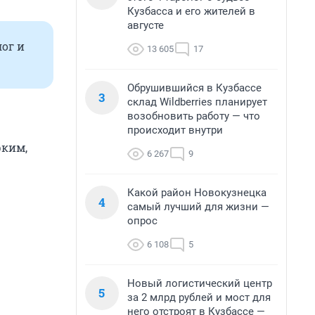
Кузбасса и его жителей в
августе
ог и
13 605
17
Обрушившийся в Кузбассе
3
склад Wildberries планирует
возобновить работу — что
происходит внутри
рким,
6 267
9
Какой район Новокузнецка
4
самый лучший для жизни —
опрос
6 108
5
Новый логистический центр
5
за 2 млрд рублей и мост для
него отстроят в Кузбассе —