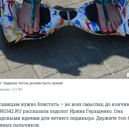
: педикюр летом должен быть ярким!
жанин / E1.RU
савицам нужно блистать — во всех смыслах, до кончи
 NGS42.RU рассказала подолог Ирина Геращенко. Она
ндовыми идеями для летнего педикюра. Держите топ-
ивых пальчиков.