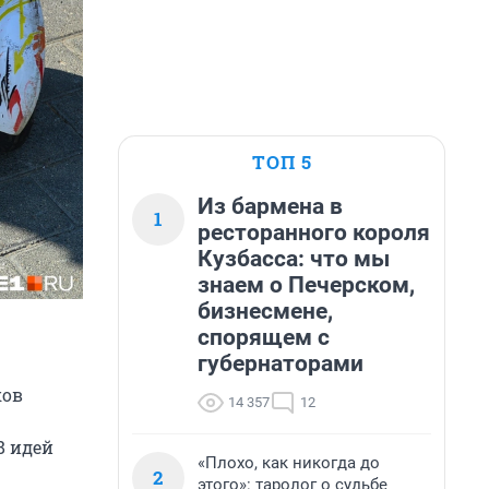
ТОП 5
Из бармена в
1
ресторанного короля
Кузбасса: что мы
знаем о Печерском,
бизнесмене,
спорящем с
губернаторами
ков
14 357
12
8 идей
«Плохо, как никогда до
2
этого»: таролог о судьбе