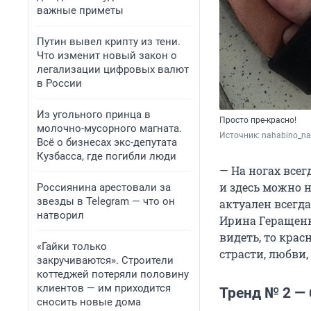
важные приметы
Путин вывел крипту из тени.
Что изменит новый закон о
легализации цифровых валют
в России
Из угольного принца в
Просто пре-красно!
молочно-мусорного магната.
Источник: 
nahabino_na
Всё о бизнесах экс-депутата
Кузбасса, где погибли люди
— На ногах всег
и здесь можно 
Россиянина арестовали за
звезды в Telegram — что он
актуален всегда
натворил
Ирина Геращенко
видеть, то крас
«Гайки только
страсти, любви,
закручиваются». Строители
коттеджей потеряли половину
клиентов — им приходится
Тренд № 2 —
сносить новые дома