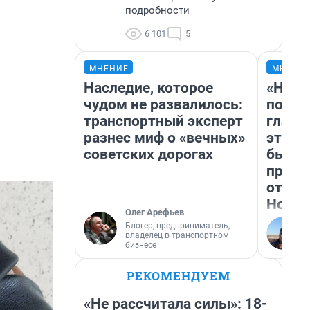
подробности
6 101
5
МНЕНИЕ
МНЕНИ
Наследие, которое
«Нико
чудом не развалилось:
побед
транспортный эксперт
главн
разнес миф о «вечных»
этого
советских дорогах
бьет 
прока
отзыв
Нолан
Олег Арефьев
Блогер, предприниматель,
владелец в транспортном
бизнесе
РЕКОМЕНДУЕМ
«Не рассчитала силы»: 18-