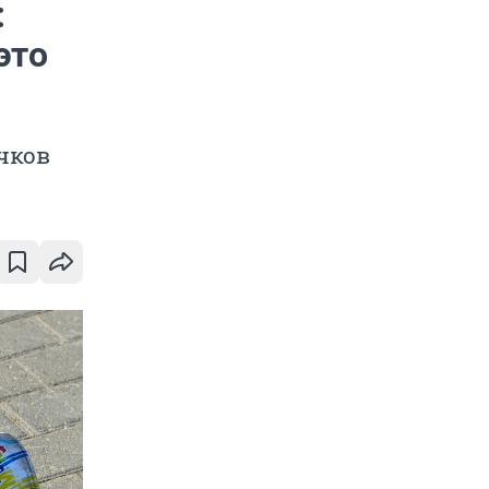
:
это
чков