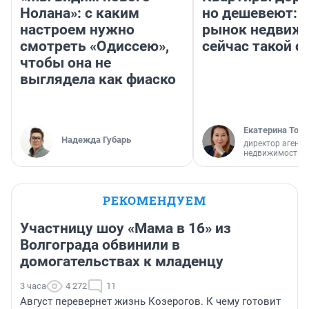
Нолана»: с каким
но дешевеют: 
настроем нужно
рынок недвиж
смотреть «Одиссею»,
сейчас такой 
чтобы она не
выглядела как фиаско
Екатерина Торо
Надежда Губарь
директор агентс
недвижимости
РЕКОМЕНДУЕМ
Участницу шоу «Мама в 16» из
Волгограда обвинили в
домогательствах к младенцу
3 часа
4 272
11
Август перевернет жизнь Козерогов. К чему готовит