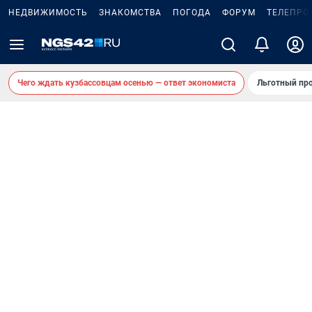
НЕДВИЖИМОСТЬ
ЗНАКОМСТВА
ПОГОДА
ФОРУМ
ТЕЛЕПРО
Чего ждать кузбассовцам осенью — ответ экономиста
Льготный про