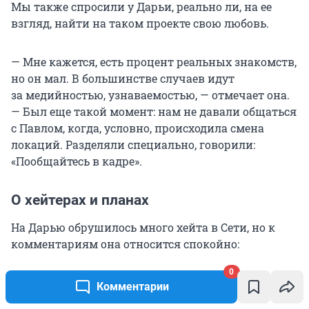
Мы также спросили у Дарьи, реально ли, на ее
взгляд, найти на таком проекте свою любовь.
— Мне кажется, есть процент реальных знакомств,
но он мал. В большинстве случаев идут
за медийностью, узнаваемостью, — отмечает она.
— Был еще такой момент: нам не давали общаться
с Павлом, когда, условно, происходила смена
локаций. Разделяли специально, говорили:
«Пообщайтесь в кадре».
О хейтерах и планах
На Дарью обрушилось много хейта в Сети, но к
комментариям она относится спокойно:
0
— Когда вышел выпуск со мной, конечно, я
Комментарии
получила много и гневных комментариев под