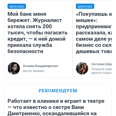
МНЕНИЕ
МНЕНИЕ
Мой банк меня
«Покупаешь ко
бережет. Журналист
мешке»:
хотела снять 200
предпринимат
тысяч, чтобы погасить
рассказала, как
кредит, — к ней домой
самом деле ус
приехала служба
бизнес со скл
безопасности
дешевых това
Наталья Шорох
Ксения Владимирская
Открыла кофейн
Автор мнения
деньги соцразв
РЕКОМЕНДУЕМ
Работает в клинике и играет в театре
— что известно о сестре Вани
Дмитриенко, оскандалившейся на