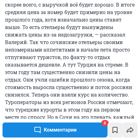
скорее всего, с выручкой всё будет хорошо. В итоге
средняя цена за номер будет примерно на уровне
прошлого года, хотя изначально цены ставят
выше. То есть отельеры будут вынуждены
снижать цены из-за недозагрузки, — рассказал
Валерий. Так что сочинские отельеры своими
непомерными аппетитами в начале лета просто
отпугивают туристов, по факту-то отдых
оказывается дешевле. А тут Турция на стреме. В
этом году там существенно снизили цены на
отдых. Они учли ошибки прошлого сезона, когда
стоимость выросла существенно и поток россиян
снизился. Теперь они взяли курс на количество.
Туроператоры из всех регионов России отмечают,
что турецкие курорты в этом году на первом
месте по спросу. Но в Сочи на это плевать, каждый
0
объект размещения «смотрит в свою тарелку» и не
Комментарии
собирается даже анализировать — может проще
сразу скинуть цены и привлечь много туристов,