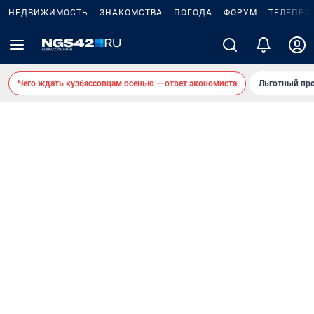
НЕДВИЖИМОСТЬ
ЗНАКОМСТВА
ПОГОДА
ФОРУМ
ТЕЛЕПРО
Чего ждать кузбассовцам осенью — ответ экономиста
Льготный про