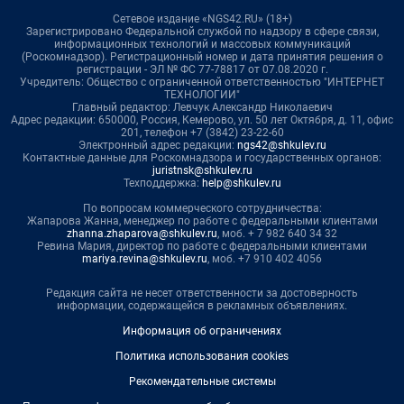
Сетевое издание «NGS42.RU» (18+)
Зарегистрировано Федеральной службой по надзору в сфере связи,
информационных технологий и массовых коммуникаций
(Роскомнадзор). Регистрационный номер и дата принятия решения о
регистрации - ЭЛ № ФС 77-78817 от 07.08.2020 г.
Учредитель: Общество с ограниченной ответственностью "ИНТЕРНЕТ
ТЕХНОЛОГИИ"
Главный редактор: Левчук Александр Николаевич
Адрес редакции: 650000, Россия, Кемерово, ул. 50 лет Октября, д. 11, офис
201, телефон +7 (3842) 23-22-60
Электронный адрес редакции:
ngs42@shkulev.ru
Контактные данные для Роскомнадзора и государственных органов:
juristnsk@shkulev.ru
Техподдержка:
help@shkulev.ru
По вопросам коммерческого сотрудничества:
Жапарова Жанна, менеджер по работе с федеральными клиентами
zhanna.zhaparova@shkulev.ru
, моб. + 7 982 640 34 32
Ревина Мария, директор по работе с федеральными клиентами
mariya.revina@shkulev.ru
, моб. +7 910 402 4056
Редакция сайта не несет ответственности за достоверность
информации, содержащейся в рекламных объявлениях.
Информация об ограничениях
Политика использования cookies
Рекомендательные системы