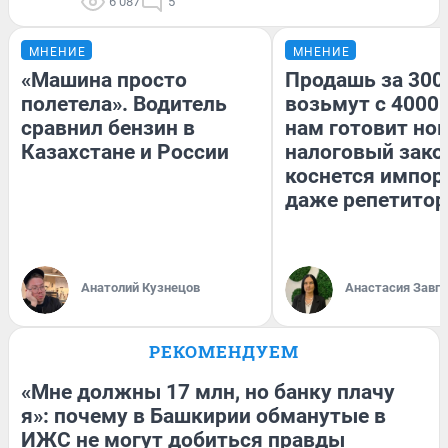
6 087
5
МНЕНИЕ
МНЕНИЕ
«Машина просто
Продашь за 3000
полетела». Водитель
возьмут с 4000.
сравнил бензин в
нам готовит но
Казахстане и России
налоговый зако
коснется импор
даже репетитор
Анатолий Кузнецов
Анастасия Завг
РЕКОМЕНДУЕМ
«Мне должны 17 млн, но банку плачу
я»: почему в Башкирии обманутые в
ИЖС не могут добиться правды