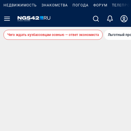
НЕДВИЖИМОСТЬ
ЗНАКОМСТВА
ПОГОДА
ФОРУМ
ТЕЛЕПРО
Чего ждать кузбассовцам осенью — ответ экономиста
Льготный про