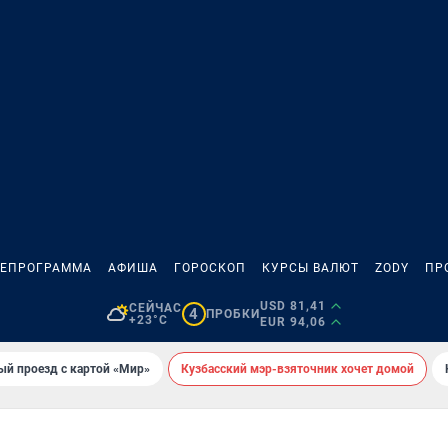
ЛЕПРОГРАММА
АФИША
ГОРОСКОП
КУРСЫ ВАЛЮТ
ZODY
ПР
USD 81,41
СЕЙЧАС
4
ПРОБКИ
+23°C
EUR 94,06
ый проезд с картой «Мир»
Кузбасский мэр-взяточник хочет домой