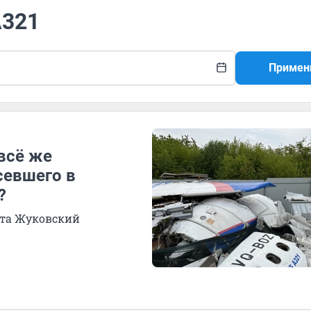
A321
Примен
всё же
севшего в
?
орта Жуковский