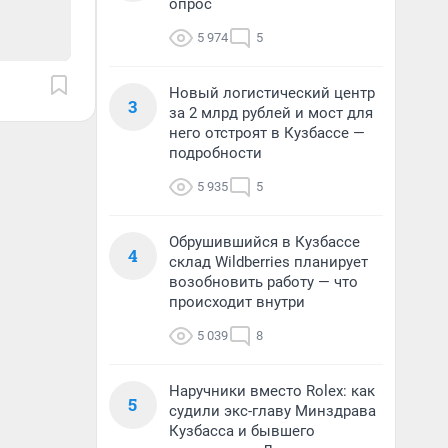
опрос
5 974
5
Новый логистический центр
3
за 2 млрд рублей и мост для
него отстроят в Кузбассе —
подробности
5 935
5
Обрушившийся в Кузбассе
4
склад Wildberries планирует
возобновить работу — что
происходит внутри
5 039
8
Наручники вместо Rolex: как
5
судили экс-главу Минздрава
Кузбасса и бывшего