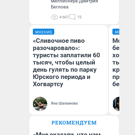
миллионера Дмитрия
Беглова
4 607
15
МНЕНИЕ
МНЕНИЕ
«Сливочное пиво
Мой ба
разочаровало»:
береже
туристы заплатили 60
хотела 
тысяч, чтобы целый
тысяч,
день гулять по парку
кредит,
Юрского периода и
приеха
Хогвартсу
безопа
Кс
Яна Шаламова
Ав
РЕКОМЕНДУЕМ
«Мне сказали, что нам