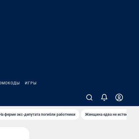
ОМОКОДЫ
ИГРЫ
На ферме экс-депутата погибли работники
Женщина едва не истекла кро