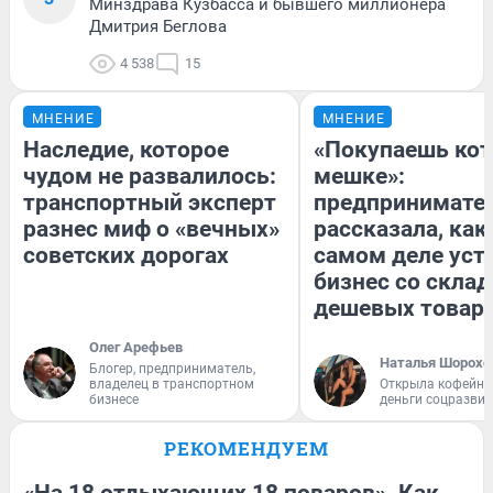
Минздрава Кузбасса и бывшего миллионера
Дмитрия Беглова
4 538
15
МНЕНИЕ
МНЕНИЕ
Наследие, которое
«Покупаешь кот
чудом не развалилось:
мешке»:
транспортный эксперт
предпринимате
разнес миф о «вечных»
рассказала, как
советских дорогах
самом деле уст
бизнес со скла
дешевых товар
Олег Арефьев
Наталья Шорохо
Блогер, предприниматель,
владелец в транспортном
Открыла кофейну
бизнесе
деньги соцразви
РЕКОМЕНДУЕМ
«На 18 отдыхающих 18 поваров». Как