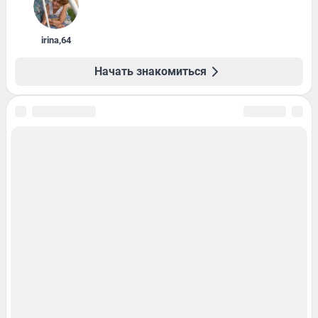
irina
,
64
Начать знакомиться