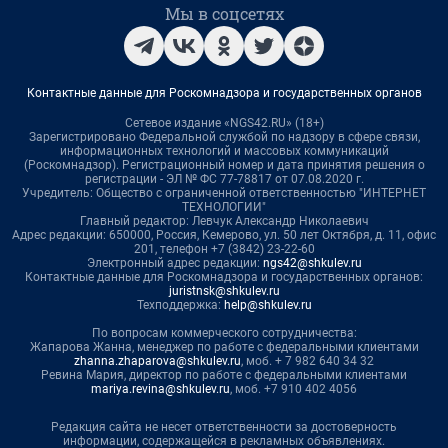
Мы в соцсетях
Контактные данные для Роскомнадзора и государственных органов
Сетевое издание «NGS42.RU» (18+)
Зарегистрировано Федеральной службой по надзору в сфере связи,
информационных технологий и массовых коммуникаций
(Роскомнадзор). Регистрационный номер и дата принятия решения о
регистрации - ЭЛ № ФС 77-78817 от 07.08.2020 г.
Учредитель: Общество с ограниченной ответственностью "ИНТЕРНЕТ
ТЕХНОЛОГИИ"
Главный редактор: Левчук Александр Николаевич
Адрес редакции: 650000, Россия, Кемерово, ул. 50 лет Октября, д. 11, офис
201, телефон +7 (3842) 23-22-60
Электронный адрес редакции:
ngs42@shkulev.ru
Контактные данные для Роскомнадзора и государственных органов:
juristnsk@shkulev.ru
Техподдержка:
help@shkulev.ru
По вопросам коммерческого сотрудничества:
Жапарова Жанна, менеджер по работе с федеральными клиентами
zhanna.zhaparova@shkulev.ru
, моб. + 7 982 640 34 32
Ревина Мария, директор по работе с федеральными клиентами
mariya.revina@shkulev.ru
, моб. +7 910 402 4056
Редакция сайта не несет ответственности за достоверность
информации, содержащейся в рекламных объявлениях.