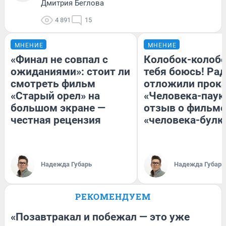
Дмитрия Беглова
4 891
15
МНЕНИЕ
МНЕНИЕ
«Финал не совпал с
Колобок-колобо
ожиданиями»: стоит ли
тебя боюсь! Рад
смотреть фильм
отложили прок
«Старый орел» на
«Человека-паук
большом экране —
отзыв о фильме
честная рецензия
«человека-булк
Надежда Губарь
Надежда Губарь
РЕКОМЕНДУЕМ
«Позавтракал и побежал — это уже