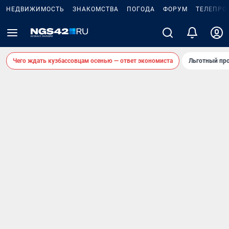
НЕДВИЖИМОСТЬ
ЗНАКОМСТВА
ПОГОДА
ФОРУМ
ТЕЛЕПРО
Чего ждать кузбассовцам осенью — ответ экономиста
Льготный про