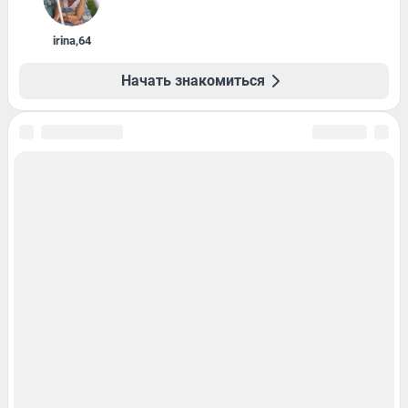
irina
,
64
Начать знакомиться