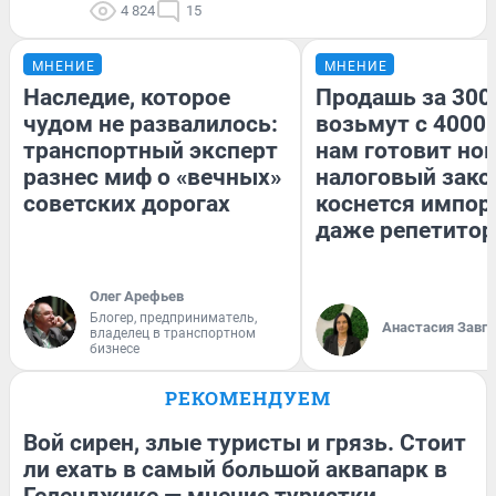
4 824
15
МНЕНИЕ
МНЕНИЕ
Наследие, которое
Продашь за 3000
чудом не развалилось:
возьмут с 4000.
транспортный эксперт
нам готовит но
разнес миф о «вечных»
налоговый зако
советских дорогах
коснется импор
даже репетитор
Олег Арефьев
Блогер, предприниматель,
Анастасия Завг
владелец в транспортном
бизнесе
РЕКОМЕНДУЕМ
Вой сирен, злые туристы и грязь. Стоит
ли ехать в самый большой аквапарк в
Геленджике — мнение туристки