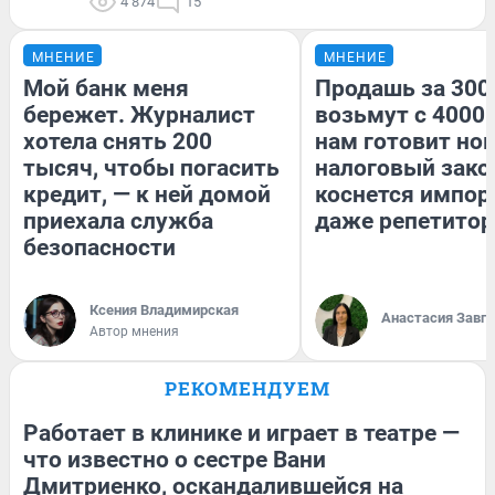
4 874
15
МНЕНИЕ
МНЕНИЕ
Мой банк меня
Продашь за 3000
бережет. Журналист
возьмут с 4000.
хотела снять 200
нам готовит но
тысяч, чтобы погасить
налоговый зако
кредит, — к ней домой
коснется импор
приехала служба
даже репетитор
безопасности
Ксения Владимирская
Анастасия Завг
Автор мнения
РЕКОМЕНДУЕМ
Работает в клинике и играет в театре —
что известно о сестре Вани
Дмитриенко, оскандалившейся на