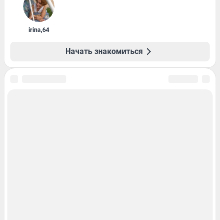
irina
,
64
Начать знакомиться